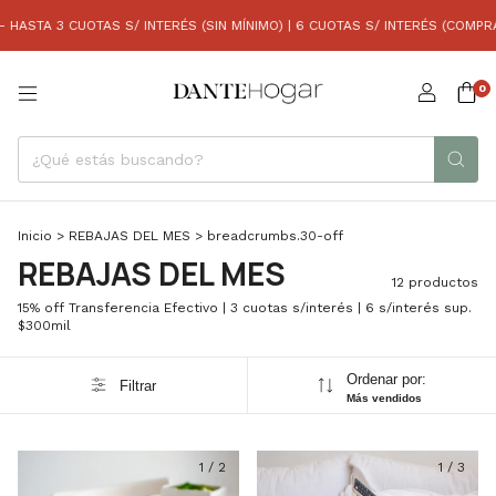
TA 3 CUOTAS S/ INTERÉS (SIN MÍNIMO) | 6 CUOTAS S/ INTERÉS (COMPRAS SU
0
Inicio
>
REBAJAS DEL MES
>
breadcrumbs.30-off
REBAJAS DEL MES
12 productos
15% off Transferencia Efectivo | 3 cuotas s/interés | 6 s/interés sup.
$300mil
Ordenar por:
Filtrar
Más vendidos
1
/
2
1
/
3