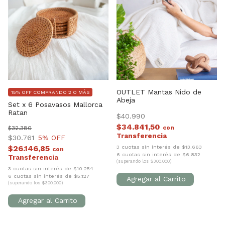
OUTLET Mantas Nido de
15% OFF COMPRANDO 2 O MÁS
Abeja
Set x 6 Posavasos Mallorca
Ratan
$40.990
$34.841,50
con
$32.380
$30.761
5
% OFF
3 cuotas sin interés de $13.663
$26.146,85
con
6 cuotas sin interés de $6.832
(superando los $300.000)
3 cuotas sin interés de $10.254
6 cuotas sin interés de $5.127
(superando los $300.000)