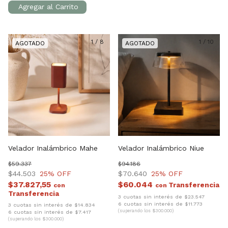
1
/
8
1
/
10
Velador Inalámbrico Mahe
Velador Inalámbrico Niue
$59.337
$94.186
$44.503
25
% OFF
$70.640
25
% OFF
$37.827,55
$60.044
con
con
3 cuotas sin interés de $23.547
6 cuotas sin interés de $11.773
3 cuotas sin interés de $14.834
(superando los $300.000)
6 cuotas sin interés de $7.417
(superando los $300.000)