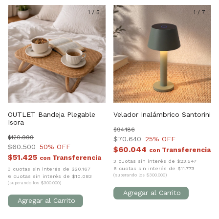
1
/
5
1
/
7
OUTLET Bandeja Plegable
Velador Inalámbrico Santorini
Isora
$94.186
$120.999
$70.640
25
% OFF
$60.500
50
% OFF
$60.044
con
$51.425
con
3 cuotas sin interés de $23.547
6 cuotas sin interés de $11.773
3 cuotas sin interés de $20.167
(superando los $300.000)
6 cuotas sin interés de $10.083
(superando los $300.000)