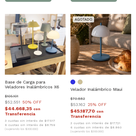
1
/
10
Base de Carga para
Veladores Inalámbricos X6
Velador Inalámbrico Maui
$105.101
$70.882
$52.551
50
% OFF
$53.162
25
% OFF
$44.668,35
con
$45.187,70
con
3 cuotas sin interés de $17.517
3 cuotas sin interés de $17.721
6 cuotas sin interés de $8.759
6 cuotas sin interés de $8.860
(superando los $300.000)
(superando los $300.000)