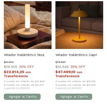
1
/
10
1
/
9
Velador Inalámbrico Niza
Velador Inalámbrico Capri
$51.473
$74.461
$38.605
25
% OFF
$55.846
25
% OFF
$32.814,25
$47.469,10
con
con
3 cuotas sin interés de $12.868
3 cuotas sin interés de $18.615
6 cuotas sin interés de $6.434
6 cuotas sin interés de $9.308
(superando los $300.000)
(superando los $300.000)