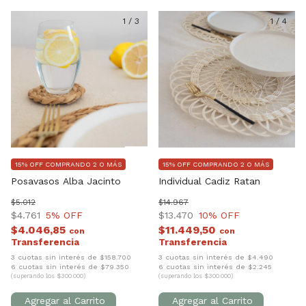
1
/
3
1
/
4
15% OFF COMPRANDO 2 O MÁS
15% OFF COMPRANDO 2 O MÁS
Posavasos Alba Jacinto
Individual Cadiz Ratan
$5.012
$14.967
$4.761
5
% OFF
$13.470
10
% OFF
$4.046,85
$11.449,50
con
con
3 cuotas sin interés de $158.700
3 cuotas sin interés de $4.490
6 cuotas sin interés de $79.350
6 cuotas sin interés de $2.245
(superando los $300.000)
(superando los $300.000)