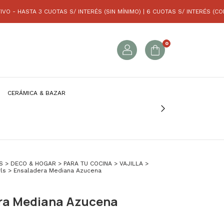
 3 CUOTAS S/ INTERÉS (SIN MÍNIMO) | 6 CUOTAS S/ INTERÉS (COMPRAS SUP.
0
CERÁMICA & BAZAR
S
>
DECO & HOGAR
>
PARA TU COCINA
>
VAJILLA
>
ls
>
Ensaladera Mediana Azucena
ra Mediana Azucena