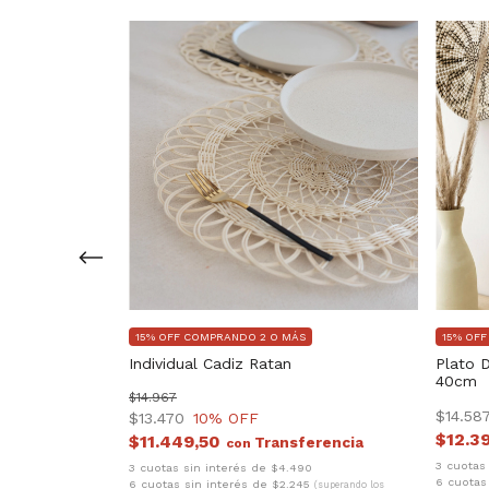
15% OFF COMPRANDO 2 O MÁS
15% OF
Individual Cadiz Ratan
Plato 
40cm
$14.967
$14.58
$13.470
10
% OFF
$12.3
$11.449,50
con
74
(superando los
3 cuotas
3 cuotas sin interés de $4.490
6 cuotas
6 cuotas sin interés de $2.245
(superando los