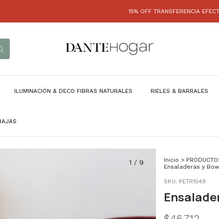
15% OFF TRANSFERENCIA EFECTIVO - HASTA
ILUMINACIÓN & DECO FIBRAS NATURALES
RIELES & BARRALES
BAJAS
Inicio
>
PRODUCTO
1
/
9
Ensaladeras y Bow
SKU:
PETR1549
Ensalade
$46.712