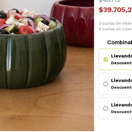
$39.705,
3 cuotas sin inte
6 cuotas sin inte
Combinab
Llevando
Descuent
Llevando
Descuent
Llevando
Descuent