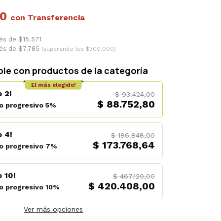
20
con
rés de $15.571
rés de $7.785
(superando los $300.000)
le con productos de la categoría
El más elegido!
 2!
$ 93.424,00
$ 88.752,80
o progresivo 5%
 4!
$ 186.848,00
$ 173.768,64
o progresivo 7%
 10!
$ 467.120,00
$ 420.408,00
o progresivo 10%
Ver más opciones