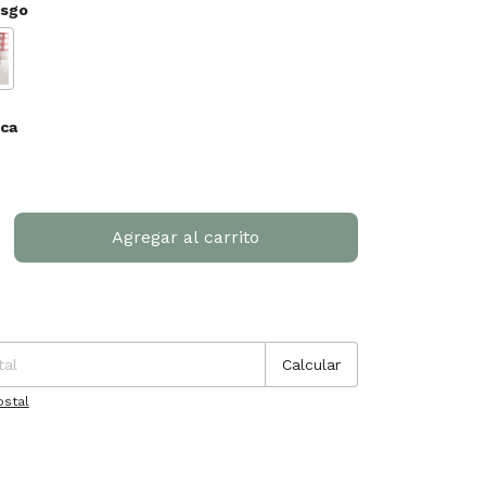
usgo
ca
P:
Cambiar CP
Calcular
ostal