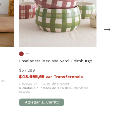
Ensaladera Med
+1
Ensaladera Mediana Verdi Edimburgo
$39.412
$33.500,20
$57.289
$48.695,65
3 cuotas sin interé
con
6 cuotas sin inte
 los
3 cuotas sin interés de $19.096
$300.000)
6 cuotas sin interés de $9.548
(superando los
$300.000)