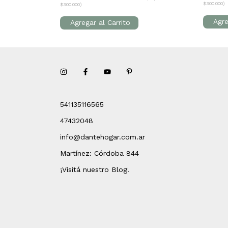
$300.000)
$300.000)
541135116565
47432048
info@dantehogar.com.ar
Martínez: Córdoba 844
¡Visitá nuestro Blog!