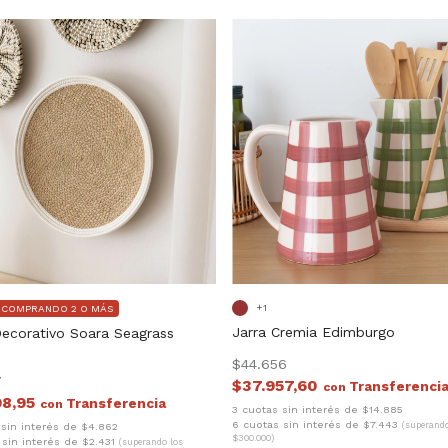
+1
F COMPRANDO 2 O MÁS
Jarra Cremia Edimburgo
Decorativo Soara Seagrass
$44.656
7
$37.957,60
con
98,95
con
3 cuotas sin interés de $14.885
6 cuotas sin interés de $7.443
(superando
 sin interés de $4.862
$300.000)
 sin interés de $2.431
(superando los