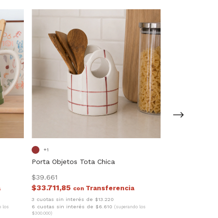
+1
+1
Porta Objetos Tota Chica
Porta Objetos
$39.661
$44.068
$33.711,85
$37.457,80
con
c
3 cuotas sin interés de $13.220
3 cuotas sin inter
6 cuotas sin interés de $6.610
6 cuotas sin inter
 los
(superando los
$300.000)
$300.000)