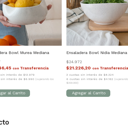
dera Bowl Murea Mediana
Ensaladera Bowl Nidia Mediana
7
$24.972
46,45
$21.226,20
con
con
 sin interés de $13.979
3 cuotas sin interés de $8.324
 sin interés de $6.990
6 cuotas sin interés de $4.162
(superando los
(superando
$300.000)
cto