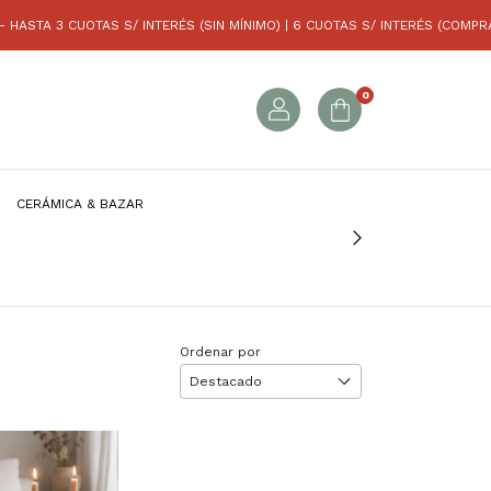
STA 3 CUOTAS S/ INTERÉS (SIN MÍNIMO) | 6 CUOTAS S/ INTERÉS (COMPRAS S
0
CERÁMICA & BAZAR
Ordenar por