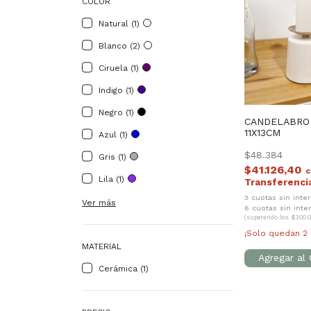
COLOR
Natural (1)
Blanco (2)
Ciruela (1)
Indigo (1)
Negro (1)
CANDELABRO 
11X13CM
Azul (1)
$48.384
Gris (1)
$41.126,40
Lila (1)
3 cuotas sin inte
Ver más
6 cuotas sin int
(superando los $300.0
¡Solo quedan
2
MATERIAL
Cerámica (1)