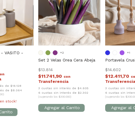
- VASITO -
+2
+1
Set 2 Velas Orea Cera Abeja
Portavela Cru
$13.814
$14.602
con
$11.741,90
$12.411,70
con
c
rés de $16.128
3 cuotas sin interés de $4.605
3 cuotas sin inte
erés de $8.064
6 cuotas sin interés de $2.302
6 cuotas sin inte
00)
(superando los $300.000)
(superando los $300.0
en stock!