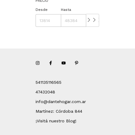
PRECIO
Desde
Hasta
541135116565
47432048
info@dantehogar.com.ar
Martínez: Córdoba 844
¡Visitá nuestro Blog!