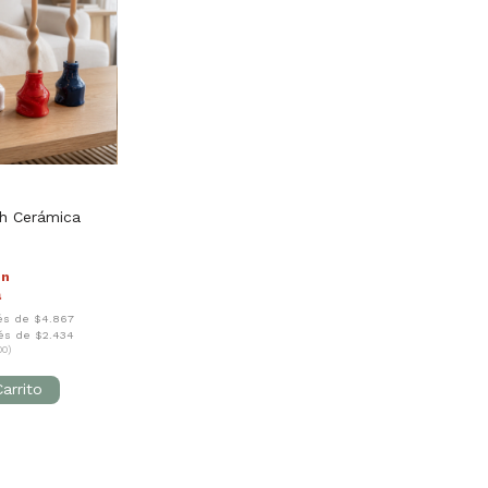
sh Cerámica
on
rés de $4.867
rés de $2.434
00)