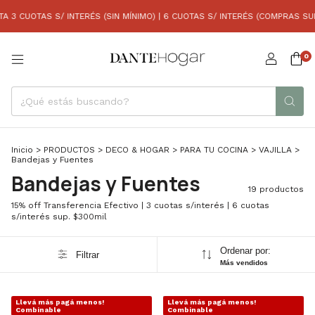
TAS S/ INTERÉS (SIN MÍNIMO) | 6 CUOTAS S/ INTERÉS (COMPRAS SUP. A $30
0
Inicio
>
PRODUCTOS
>
DECO & HOGAR
>
PARA TU COCINA
>
VAJILLA
>
Bandejas y Fuentes
Bandejas y Fuentes
19 productos
15% off Transferencia Efectivo | 3 cuotas s/interés | 6 cuotas
s/interés sup. $300mil
Ordenar por:
Filtrar
Más vendidos
Llevá más pagá menos!
Llevá más pagá menos!
1
/
10
1
/
7
Combinable
Combinable