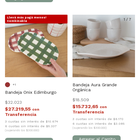
Llevá más pagá menos!
1
/
10
1
/
7
Combinable
Bandeja Aura Grande
+1
Orgánica
Bandeja Onix Edimburgo
$18.509
$32.023
$15.732,65
con
$27.219,55
con
3 cuotas sin interés de $6.170
3 cuotas sin interés de $10.674
6 cuotas sin interés de $3.085
6 cuotas sin interés de $5.337
(superando los $300.000)
(superando los $300.000)