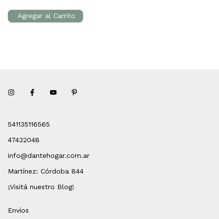
541135116565
47432048
info@dantehogar.com.ar
Martínez: Córdoba 844
¡Visitá nuestro Blog!
Envíos