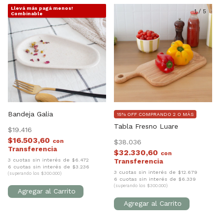
Llevá más pagá menos!
1
/
5
1
/
5
Combinable
Bandeja Galia
15% OFF COMPRANDO 2 O MÁS
Tabla Fresno Luare
$19.416
$16.503,60
con
$38.036
$32.330,60
con
3 cuotas sin interés de $6.472
6 cuotas sin interés de $3.236
3 cuotas sin interés de $12.679
(superando los $300.000)
6 cuotas sin interés de $6.339
(superando los $300.000)