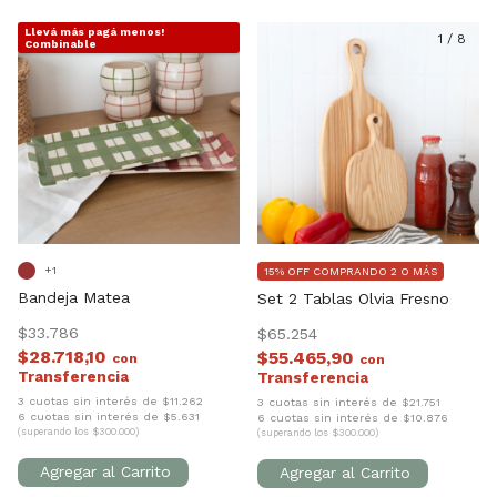
Llevá más pagá menos!
1
/
7
1
/
8
Combinable
+1
15% OFF COMPRANDO 2 O MÁS
Bandeja Matea
Set 2 Tablas Olvia Fresno
$33.786
$65.254
$28.718,10
$55.465,90
con
con
3 cuotas sin interés de $11.262
3 cuotas sin interés de $21.751
6 cuotas sin interés de $5.631
6 cuotas sin interés de $10.876
(superando los $300.000)
(superando los $300.000)