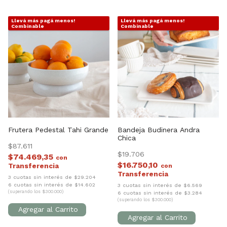
Llevá más pagá menos!
Llevá más pagá menos!
1
/
7
1
/
3
Combinable
Combinable
Frutera Pedestal Tahi Grande
Bandeja Budinera Andra
Chica
$87.611
$19.706
$74.469,35
con
$16.750,10
con
3 cuotas sin interés de $29.204
6 cuotas sin interés de $14.602
3 cuotas sin interés de $6.569
(superando los $300.000)
6 cuotas sin interés de $3.284
(superando los $300.000)