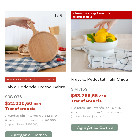
Llevá más pagá menos!
1
/
6
1
/
7
Combinable
Frutera Pedestal Tahi Chica
15% OFF COMPRANDO 2 O MÁS
Tabla Redonda Fresno Sabra
$74.469
$63.298,65
con
$38.036
$32.330,60
con
3 cuotas sin interés de $24.823
6 cuotas sin interés de $12.412
3 cuotas sin interés de $12.679
(superando los $300.000)
6 cuotas sin interés de $6.339
(superando los $300.000)