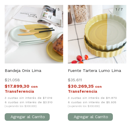
1
/
5
1
/
7
Bandeja Onix Lima
Fuente Tartera Lumo Lima
$21.058
$35.611
$17.899,30
$30.269,35
con
con
3 cuotas sin interés de $7.019
3 cuotas sin interés de $11.870
6 cuotas sin interés de $3.510
6 cuotas sin interés de $5.935
(superando los $300.000)
(superando los $300.000)