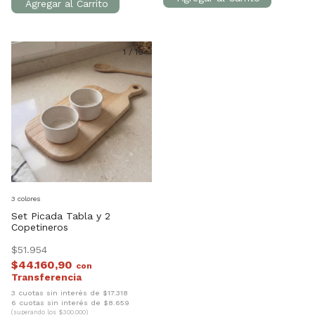
1
/
10
3 colores
Set Picada Tabla y 2
Copetineros
$51.954
$44.160,90
con
3 cuotas sin interés de $17.318
6 cuotas sin interés de $8.659
(superando los $300.000)