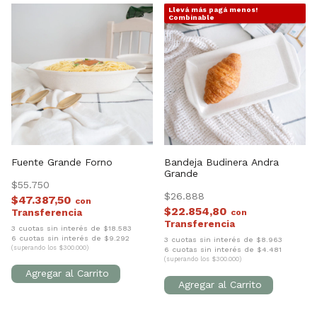
Llevá más pagá menos!
1
/
3
1
/
3
Combinable
Fuente Grande Forno
Bandeja Budinera Andra
Grande
$55.750
$26.888
$47.387,50
con
$22.854,80
con
3 cuotas sin interés de $18.583
6 cuotas sin interés de $9.292
3 cuotas sin interés de $8.963
(superando los $300.000)
6 cuotas sin interés de $4.481
(superando los $300.000)