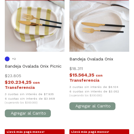
Bandeja Ovalada Onix
+2
Bandeja Ovalada Onix Picnic
$18.311
$15.564,35
$23.805
con
$20.234,25
con
3 cuotas sin interés de $6.104
6 cuotas sin interés de $3.052
3 cuotas sin interés de $7.935
(superando los $300.000)
6 cuotas sin interés de $3.968
(superando los $300.000)
Llevá más pagá menos!
Llevá más pagá menos!
1
/
10
1
/
9