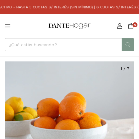
O - HASTA 3 CUOTAS S/ INTERÉS (SIN MÍNIMO) | 6 CUOTAS S/ INTERÉS (CO
0
1
/
7