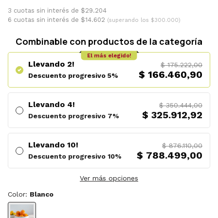
3 cuotas sin interés de $29.204
6 cuotas sin interés de $14.602
(superando los $300.000)
Combinable con productos de la categoría
El más elegido!
Llevando 2!
$ 175.222,00
$ 166.460,90
Descuento progresivo 5%
Llevando 4!
$ 350.444,00
$ 325.912,92
Descuento progresivo 7%
Llevando 10!
$ 876.110,00
$ 788.499,00
Descuento progresivo 10%
Ver más opciones
Color:
Blanco