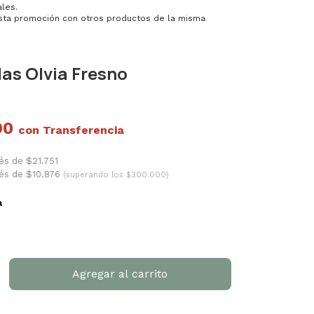
les.
ta promoción con otros productos de la misma
las Olvia Fresno
90
con
rés de $21.751
rés de $10.876
(superando los $300.000)
a