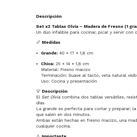
Descripción
Set x2 Tablas Olvia – Madera de Fresno
(1 gra
Un dúo infalible para cocinar, picar y servir con 
📏
Medidas
Grande:
40 × 17 × 1,8 cm
Chica:
25 × 14 × 1,8 cm
Material: Fresno macizo
Terminación: Suave al tacto, veta natural visib
Uso: Cocina y presentación
💡
Descripción
El
Set Olvia
combina dos tablas versátiles, resi
días.
La grande es perfecta para cortar y preparar; la
que salen en dos minutos.
Ambas están hechas en fresno macizo, una made
cualquier cocina.
⚠️
Importante