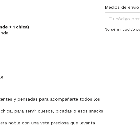
Entregas para el C
Medios de envío
nde + 1 chica)
No sé mi código p
onda.
le
stentes y pensadas para acompañarte todos los
 chica, para servir quesos, picadas o esos snacks
ra noble con una veta preciosa que levanta