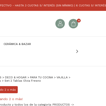
 - HASTA 3 CUOTAS S/ INTERÉS (SIN MÍNIMO) | 6 CUOTAS S/ INTERÉS (COM
0
CERÁMICA & BAZAR
S
>
DECO & HOGAR
>
PARA TU COCINA
>
VAJILLA
>
s
>
Set 2 Tablas Olvia Fresno
do 2 o más
ando 2 o más!
producto y todos los de la categoría: PRODUCTOS ->