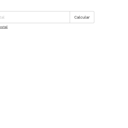
P:
Cambiar CP
Calcular
ostal