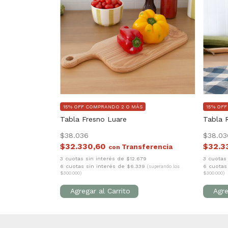
15% OFF COMPRANDO 2 O MÁS
15% OF
Tabla Fresno Luare
Tabla 
$38.036
$38.03
$32.330,60
$32.3
con
3 cuotas sin interés de $12.679
3 cuotas
6 cuotas sin interés de $6.339
6 cuotas
(superando los
$300.000)
$300.000)