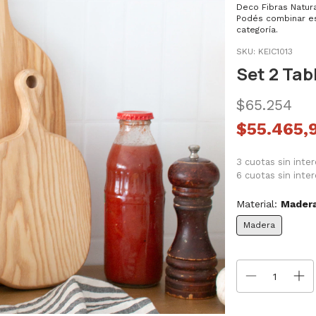
Deco Fibras Natura
Podés combinar es
categoría.
SKU:
KEIC1013
Set 2 Tab
$65.254
$55.465,
3 cuotas sin inte
6 cuotas sin inte
Material:
Mader
Madera