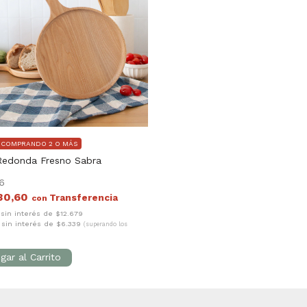
F COMPRANDO 2 O MÁS
Redonda Fresno Sabra
6
30,60
con
 sin interés de $12.679
 sin interés de $6.339
(superando los