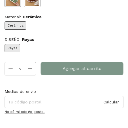
Material:
Cerámica
Cerámica
DISEÑO:
Rayas
Rayas
Entregas para el CP:
Cambiar CP
Medios de envío
Calcular
No sé mi código postal