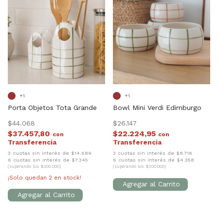
+1
+1
Porta Objetos Tota Grande
Bowl Mini Verdi Edimburgo
$44.068
$26.147
$37.457,80
$22.224,95
con
con
3 cuotas sin interés de $14.689
3 cuotas sin interés de $8.716
6 cuotas sin interés de $7.345
6 cuotas sin interés de $4.358
(superando los $300.000)
(superando los $300.000)
¡Solo quedan
2
en stock!