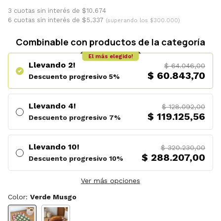
3 cuotas sin interés de $10.674
6 cuotas sin interés de $5.337
(superando los $300.000)
Combinable con productos de la categoría
El más elegido!
Llevando 2!
$ 64.046,00
$ 60.843,70
Descuento progresivo 5%
Llevando 4!
$ 128.092,00
$ 119.125,56
Descuento progresivo 7%
Llevando 10!
$ 320.230,00
$ 288.207,00
Descuento progresivo 10%
Ver más opciones
Color:
Verde Musgo