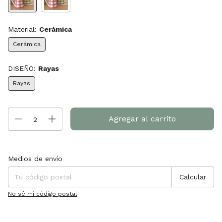
Material:
Cerámica
Cerámica
DISEÑO:
Rayas
Rayas
Entregas para el CP:
Cambiar CP
Medios de envío
Calcular
No sé mi código postal