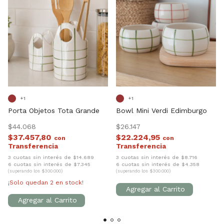
+1
+1
Porta Objetos Tota Grande
Bowl Mini Verdi Edimburgo
$44.068
$26.147
$37.457,80
$22.224,95
con
con
3 cuotas sin interés de $14.689
3 cuotas sin interés de $8.716
6 cuotas sin interés de $7.345
6 cuotas sin interés de $4.358
(superando los $300.000)
(superando los $300.000)
¡Solo quedan
2
en stock!