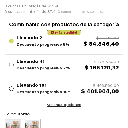
3 cuotas sin interés de $14.885
6 cuotas sin interés de $7.443
(superando los $300.000)
Combinable con productos de la categoría
El más elegido!
Llevando 2!
$ 89.312,00
$ 84.846,40
Descuento progresivo 5%
Llevando 4!
$ 178.624,00
$ 166.120,32
Descuento progresivo 7%
Llevando 10!
$ 446.560,00
$ 401.904,00
Descuento progresivo 10%
Ver más opciones
Color:
Bordó