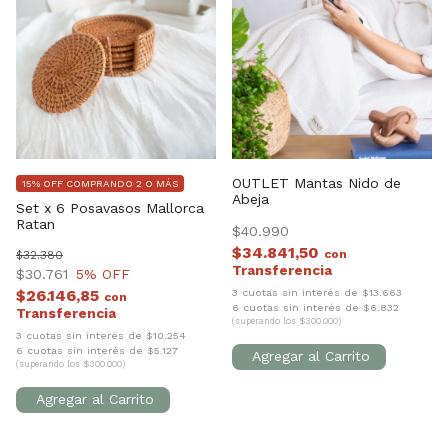
OUTLET Mantas Nido de
15% OFF COMPRANDO 2 O MÁS
Abeja
Set x 6 Posavasos Mallorca
Ratan
$40.990
$34.841,50
con
$32.380
$30.761
5
% OFF
3 cuotas sin interés de $13.663
$26.146,85
con
6 cuotas sin interés de $6.832
(superando los $300.000)
3 cuotas sin interés de $10.254
6 cuotas sin interés de $5.127
(superando los $300.000)