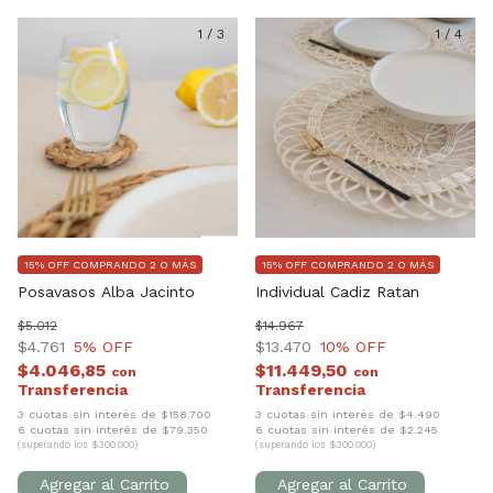
1
/
3
1
/
4
15% OFF COMPRANDO 2 O MÁS
15% OFF COMPRANDO 2 O MÁS
Posavasos Alba Jacinto
Individual Cadiz Ratan
$5.012
$14.967
$4.761
5
% OFF
$13.470
10
% OFF
$4.046,85
$11.449,50
con
con
3 cuotas sin interés de $158.700
3 cuotas sin interés de $4.490
6 cuotas sin interés de $79.350
6 cuotas sin interés de $2.245
(superando los $300.000)
(superando los $300.000)