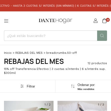
 - HASTA 3 CUOTAS S/ INTERÉS (SIN MÍNIMO) | 6 CUOTAS S/ INTERÉS (COM
0
Inicio
>
REBAJAS DEL MES
>
breadcrumbs.50-off
REBAJAS DEL MES
12 productos
15% off Transferencia Efectivo | 3 cuotas s/interés | 6 s/interés sup.
$300mil
Ordenar por:
Filtrar
Más vendidos
1
/
2
1
/
3