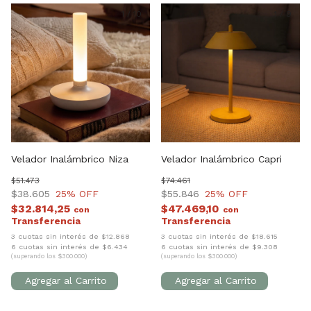
1
/
10
1
/
9
Velador Inalámbrico Niza
Velador Inalámbrico Capri
$51.473
$74.461
$38.605
25
% OFF
$55.846
25
% OFF
$32.814,25
$47.469,10
con
con
3 cuotas sin interés de $12.868
3 cuotas sin interés de $18.615
6 cuotas sin interés de $6.434
6 cuotas sin interés de $9.308
(superando los $300.000)
(superando los $300.000)