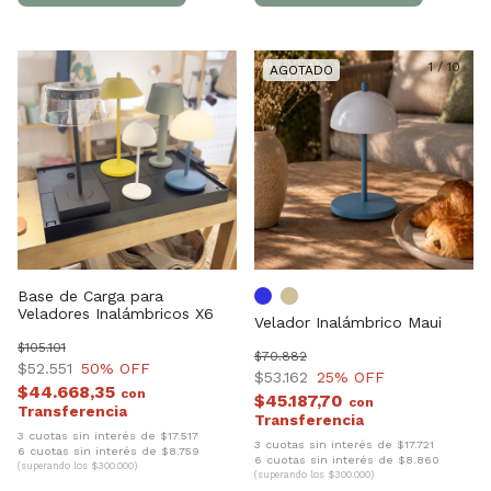
1
/
10
Base de Carga para
Veladores Inalámbricos X6
Velador Inalámbrico Maui
$105.101
$70.882
$52.551
50
% OFF
$53.162
25
% OFF
$44.668,35
con
$45.187,70
con
3 cuotas sin interés de $17.517
3 cuotas sin interés de $17.721
6 cuotas sin interés de $8.759
6 cuotas sin interés de $8.860
(superando los $300.000)
(superando los $300.000)