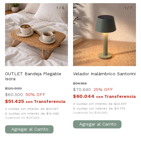
1
/
5
1
/
7
OUTLET Bandeja Plegable
Velador Inalámbrico Santorini
Isora
$94.186
$120.999
$70.640
25
% OFF
$60.500
50
% OFF
$60.044
con
$51.425
con
3 cuotas sin interés de $23.547
6 cuotas sin interés de $11.773
3 cuotas sin interés de $20.167
(superando los $300.000)
6 cuotas sin interés de $10.083
(superando los $300.000)