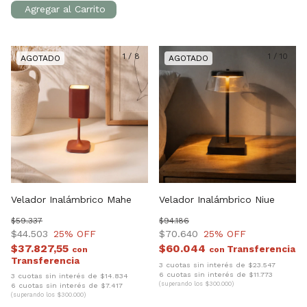
1
/
8
1
/
10
Velador Inalámbrico Mahe
Velador Inalámbrico Niue
$59.337
$94.186
$44.503
25
% OFF
$70.640
25
% OFF
$37.827,55
$60.044
con
con
3 cuotas sin interés de $23.547
6 cuotas sin interés de $11.773
3 cuotas sin interés de $14.834
(superando los $300.000)
6 cuotas sin interés de $7.417
(superando los $300.000)