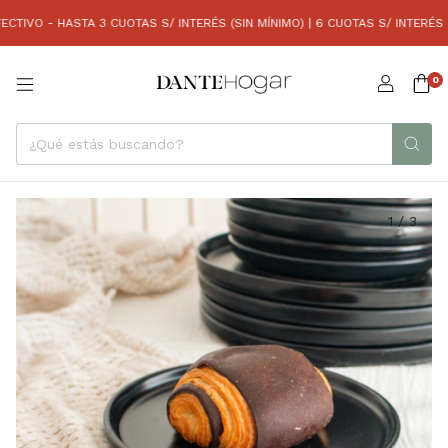
O - HASTA 3 CUOTAS S/ INTERÉS (SIN MÍNIMO) | 6 CUOTAS S/ INTERÉS (CO
0
1
/
3