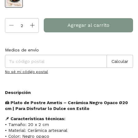
Entregas para el CP:
Cambiar CP
Medios de envío
Calcular
No sé mi código postal
Descripción
🍰 Plato de Postre Ametis – Cerámica Negro Opaco Ø20
cm | Para Disfrutar lo Dulce con Estilo
📌 Características técnicas:
• Tamaño: 20 x 2 cm
• Material: Cerámica artesanal
• Color: Negro opaco