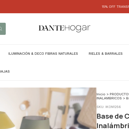
15% OFF TRANSFERENCIA EFE
ILUMINACIÓN & DECO FIBRAS NATURALES
RIELES & BARRALES
BAJAS
Inicio
>
PRODUCTO
INALAMBRICOS
>
B
SKU:
IKON1256
Base de C
Inalámbr