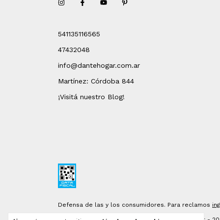
541135116565
47432048
info@dantehogar.com.ar
Martínez: Córdoba 844
¡Visitá nuestro Blog!
Defensa de las y los consumidores. Para reclamos
in
Copyright DANTE Hogar - 2