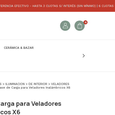
CTIVO - HASTA 3 CUOTAS S/ INTERÉS (SIN MÍNIMO) | 6 CUOTAS S/ INTERÉS
0
CERÁMICA & BAZAR
S
>
ILUMINACION
>
DE INTERIOR
>
VELADORES
ase de Carga para Veladores Inalámbricos X6
arga para Veladores
icos X6