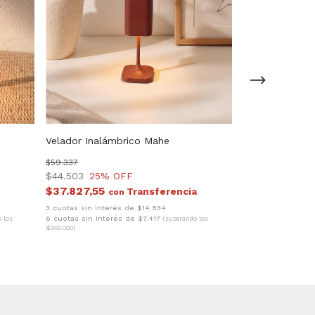
Velador Inalámbrico Mahe
Velador Inalám
$59.337
$44.503
25
% OFF
$70.882
$37.827,55
con
$53.162
25
% O
$45.187,70
3 cuotas sin interés de $14.834
co
6 cuotas sin interés de $7.417
 los
(superando los
3 cuotas sin interé
$300.000)
6 cuotas sin inte
$300.000)