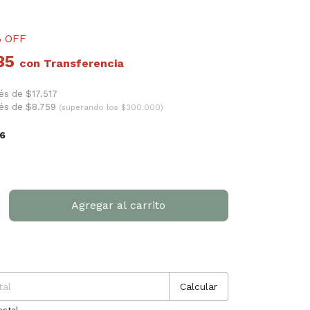
 OFF
35
con
rés de $17.517
rés de $8.759
(superando los $300.000)
6
P:
Cambiar CP
Calcular