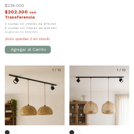
$238.000
$202.300
con
3 cuotas sin interés de $79.333
6 cuotas sin interés de $39.667
(superando los $300.000)
¡Solo quedan
2
en stock!
1
/
10
1
/
10