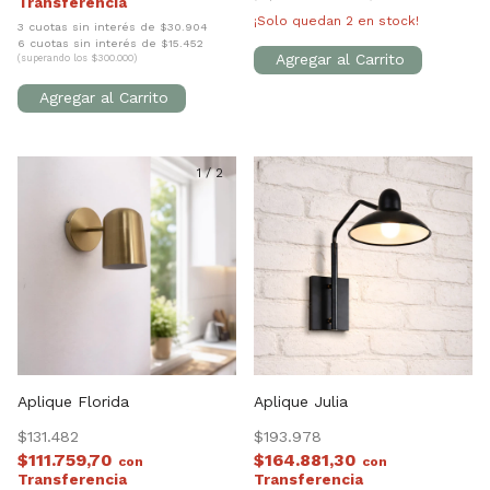
¡Solo quedan
2
en stock!
3 cuotas sin interés de $30.904
6 cuotas sin interés de $15.452
(superando los $300.000)
1
/
2
Aplique Florida
Aplique Julia
$131.482
$193.978
$111.759,70
$164.881,30
con
con