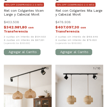
15% OFF COMPRANDO 2 O MÁS
15% OFF COMPRANDO 2 O MÁS
Riel con Colgantes Vicen
Riel con Colgantes Mia Large
Large y Cabezal Movil
y Cabezal Movil
$403.508
$478.938
$342.981,80
$407.097,30
con
con
3 cuotas sin interés de $134.503
3 cuotas sin interés de $159.646
6 cuotas sin interés de $67.251
6 cuotas sin interés de $79.823
(superando los $300.000)
(superando los $300.000)
1
/
10
1
/
10