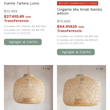
Fuente Tartera Lumo
15% OFF COMPRANDO 2 O MÁS
Colgante Mia Small Bambú
$32.489
ø40cm
$27.615,65
con
$111.666
$94.916,10
3 cuotas sin interés de $10.830
con
6 cuotas sin interés de $5.415
(superando los $300.000)
3 cuotas sin interés de $37.222
6 cuotas sin interés de $18.611
(superando los $300.000)
1
/
10
1
/
10