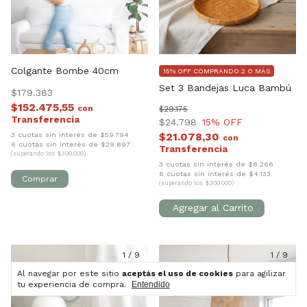
Colgante Bombe 40cm
15% OFF COMPRANDO 2 O MÁS
Set 3 Bandejas Luca Bambú
$179.383
$152.475,55
con
$29.175
$24.798
15
% OFF
3 cuotas sin interés de $59.794
$21.078,30
con
6 cuotas sin interés de $29.897
(superando los $300.000)
3 cuotas sin interés de $8.266
6 cuotas sin interés de $4.133
(superando los $300.000)
1
/
9
1
/
9
Al navegar por este sitio
aceptás el uso de cookies
para agilizar
tu experiencia de compra.
Entendido