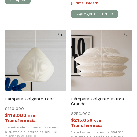
¡Última unidad!
1
/
4
1
/
3
Lámpara Colgante Febe
Lámpara Colgante Astrea
Grande
$140.000
$253.000
$119.000
con
$215.050
con
3 cuotas sin interés de $46.667
6 cuotas sin interés de $23.333
3 cuotas sin interés de $84.333
(superando los $300.000)
6 cuotas sin interés de $42.167