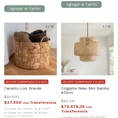
1
/
10
1
/
10
15% OFF COMPRANDO 2 O MÁS
15% OFF COMPRANDO 2 O MÁS
Canasto Lois Grande
Colgante Neko Mini Bambú
ø30cm
$44.000
$83.031
$37.400
con
$70.576,35
con
3 cuotas sin interés de $14.667
6 cuotas sin interés de $7.333
(superando los $300.000)
3 cuotas sin interés de $27.677