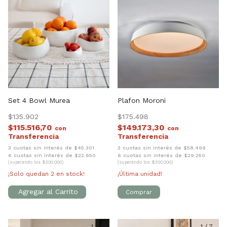
Set 4 Bowl Murea
Plafon Moroni
$135.902
$175.498
$115.516,70
$149.173,30
con
con
3 cuotas sin interés de $45.301
3 cuotas sin interés de $58.499
6 cuotas sin interés de $22.650
6 cuotas sin interés de $29.250
(superando los $300.000)
(superando los $300.000)
¡Solo quedan
2
en stock!
¡Última unidad!
1
/
4
1
/
7