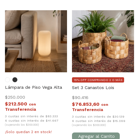
1
/
4
1
/
10
15% OFF COMPRANDO 2 O MÁS
Lámpara de Piso Vega Alta
Set 3 Canastos Lois
$250.000
$90.416
$212.500
$76.853,60
con
con
3 cuotas sin interés de $83.333
3 cuotas sin interés de $30.139
6 cuotas sin interés de $41.667
6 cuotas sin interés de $15.069
(superando los $300.000)
(superando los $300.000)
¡Solo quedan
2
en stock!