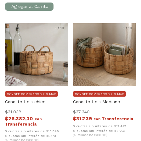
1
/
10
1
/
10
15% OFF COMPRANDO 2 O MÁS
15% OFF COMPRANDO 2 O MÁS
Canasto Lois chico
Canasto Lois Mediano
$31.038
$37.340
$26.382,30
$31.739
con
con
3 cuotas sin interés de $12.447
6 cuotas sin interés de $6.223
3 cuotas sin interés de $10.346
(superando los $300.000)
6 cuotas sin interés de $5.173
(superando los $300.000)