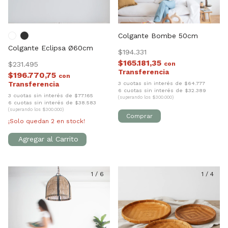
Colgante Bombe 50cm
Colgante Eclipsa Ø60cm
$194.331
$165.181,35
$231.495
con
$196.770,75
con
3 cuotas sin interés de $64.777
6 cuotas sin interés de $32.389
3 cuotas sin interés de $77.165
(superando los $300.000)
6 cuotas sin interés de $38.583
(superando los $300.000)
¡Solo quedan
2
en stock!
1
/
6
1
/
4