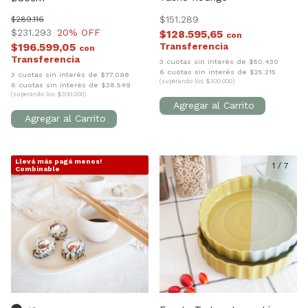
$151.289
$289.116
$231.293
20
% OFF
$128.595,65
con
$196.599,05
con
3 cuotas sin interés de $50.430
6 cuotas sin interés de $25.215
3 cuotas sin interés de $77.098
(superando los $300.000)
6 cuotas sin interés de $38.549
(superando los $300.000)
Llevá más pagá menos!
1
/
7
1
/
7
Combinable