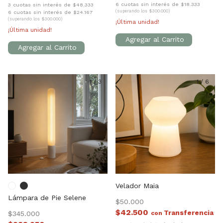
6 cuotas sin interés de $18.333
3 cuotas sin interés de $48.333
(superando los $300.000)
6 cuotas sin interés de $24.167
(superando los $300.000)
¡Última unidad!
¡Última unidad!
1
/
3
1
/
6
Velador Maia
Lámpara de Pie Selene
$50.000
$42.500
$345.000
con