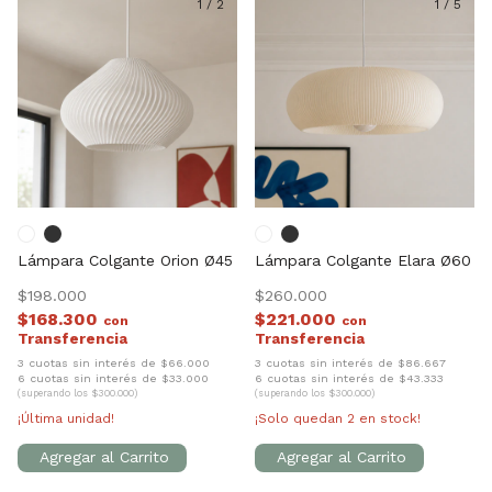
1
/
2
1
/
5
Lámpara Colgante Orion Ø45
Lámpara Colgante Elara Ø60
$198.000
$260.000
$168.300
$221.000
con
con
3 cuotas sin interés de $66.000
3 cuotas sin interés de $86.667
6 cuotas sin interés de $33.000
6 cuotas sin interés de $43.333
(superando los $300.000)
(superando los $300.000)
¡Última unidad!
¡Solo quedan
2
en stock!