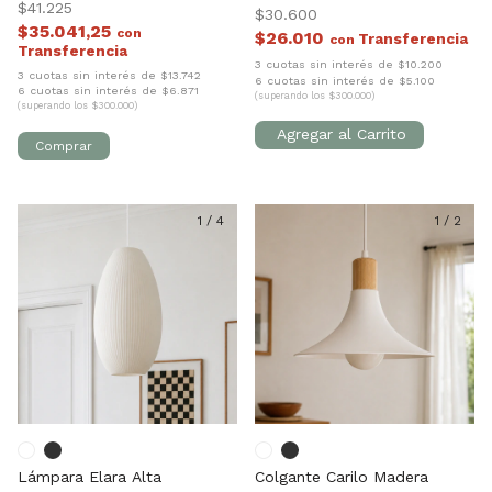
$41.225
$30.600
$35.041,25
con
$26.010
con
3 cuotas sin interés de $10.200
3 cuotas sin interés de $13.742
6 cuotas sin interés de $5.100
6 cuotas sin interés de $6.871
(superando los $300.000)
(superando los $300.000)
1
/
4
1
/
2
Lámpara Elara Alta
Colgante Carilo Madera