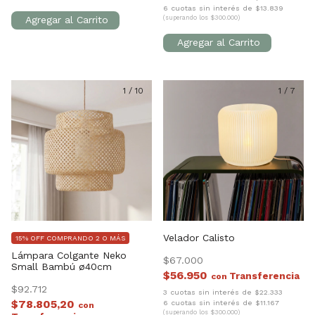
6 cuotas sin interés de $13.839
(superando los $300.000)
1
/
10
1
/
7
Velador Calisto
15% OFF COMPRANDO 2 O MÁS
Lámpara Colgante Neko
$67.000
Small Bambú ø40cm
$56.950
con
$92.712
3 cuotas sin interés de $22.333
$78.805,20
6 cuotas sin interés de $11.167
con
(superando los $300.000)