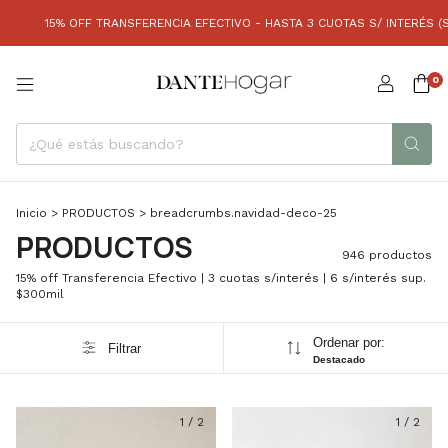
ANSFERENCIA EFECTIVO - HASTA 3 CUOTAS S/ INTERÉS (SIN MÍNIMO) | 6 CUO
0
Inicio
>
PRODUCTOS
>
breadcrumbs.navidad-deco-25
PRODUCTOS
946 productos
15% off Transferencia Efectivo | 3 cuotas s/interés | 6 s/interés sup.
$300mil
Ordenar por:
Filtrar
Destacado
1
/
2
1
/
2