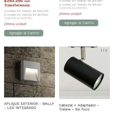
$293.250
3 cuotas sin interés de $16.667
con
6 cuotas sin interés de $8.333
(superando los $300.000)
3 cuotas sin interés de $115.000
¡Última unidad!
6 cuotas sin interés de $57.500
(superando los $300.000)
¡Última unidad!
1
/
3
1
/
2
APLIQUE EXTERIOR - WALLY
Cabezal + Adaptador -
- LED INTEGRADO
Trelew - Sin foco