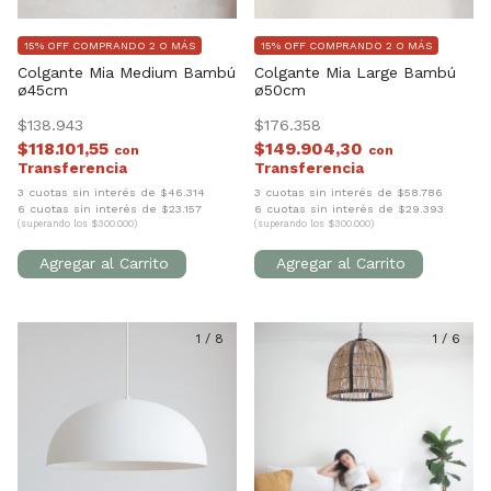
15% OFF COMPRANDO 2 O MÁS
15% OFF COMPRANDO 2 O MÁS
Colgante Mia Medium Bambú
Colgante Mia Large Bambú
ø45cm
ø50cm
$138.943
$176.358
$118.101,55
$149.904,30
con
con
3 cuotas sin interés de $46.314
3 cuotas sin interés de $58.786
6 cuotas sin interés de $23.157
6 cuotas sin interés de $29.393
(superando los $300.000)
(superando los $300.000)
1
/
8
1
/
6