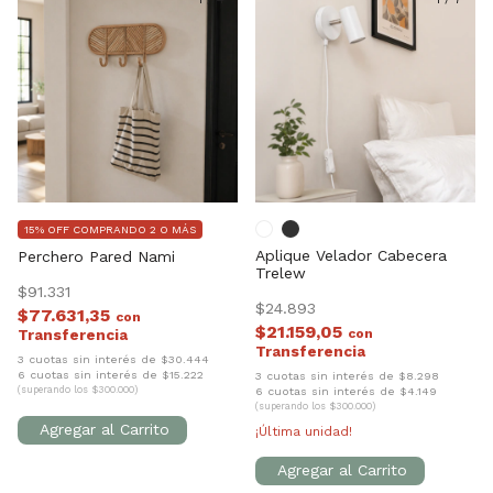
15% OFF COMPRANDO 2 O MÁS
Aplique Velador Cabecera
Perchero Pared Nami
Trelew
$91.331
$24.893
$77.631,35
con
$21.159,05
con
3 cuotas sin interés de $30.444
6 cuotas sin interés de $15.222
3 cuotas sin interés de $8.298
(superando los $300.000)
6 cuotas sin interés de $4.149
(superando los $300.000)
¡Última unidad!