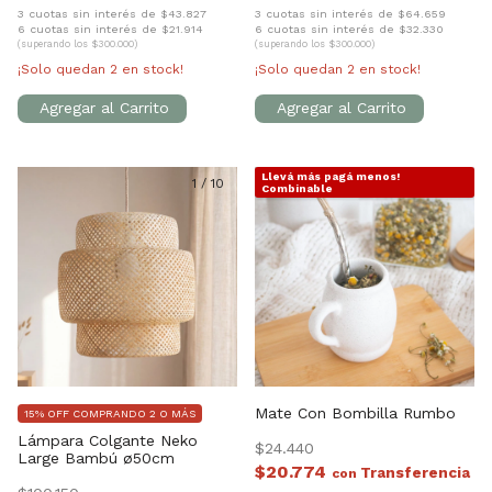
3 cuotas sin interés de $43.827
3 cuotas sin interés de $64.659
6 cuotas sin interés de $21.914
6 cuotas sin interés de $32.330
(superando los $300.000)
(superando los $300.000)
¡Solo quedan
2
en stock!
¡Solo quedan
2
en stock!
Llevá más pagá menos!
1
/
10
1
/
3
Combinable
Mate Con Bombilla Rumbo
15% OFF COMPRANDO 2 O MÁS
Lámpara Colgante Neko
$24.440
Large Bambú ø50cm
$20.774
con