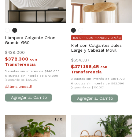
Lámpara Colgante Orion
15% OFF COMPRANDO 2 O MÁS
Grande Ø60
Riel con Colgantes Jules
Large y Cabezal Movil
$438.000
$372.300
con
$554.337
$471.186,45
con
3 cuotas sin interés de $146.000
6 cuotas sin interés de $73.000
3 cuotas sin interés de $184.779
(superando los $300.000)
6 cuotas sin interés de $92.390
¡Última unidad!
(superando los $300.000)
1
/
8
1
/
7