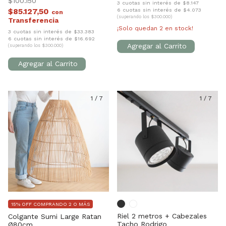
$100.150
3 cuotas sin interés de $8.147
$85.127,50
6 cuotas sin interés de $4.073
con
(superando los $300.000)
¡Solo quedan
2
en stock!
3 cuotas sin interés de $33.383
6 cuotas sin interés de $16.692
(superando los $300.000)
1
/
7
1
/
7
15% OFF COMPRANDO 2 O MÁS
Riel 2 metros + Cabezales
Colgante Sumi Large Ratan
Tacho Rodrigo
Ø80cm