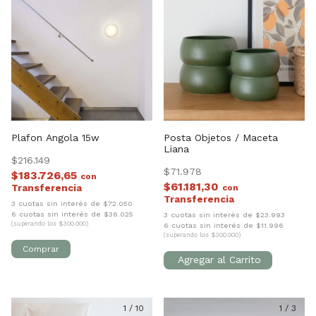
Plafon Angola 15w
Posta Objetos / Maceta
Liana
$216.149
$71.978
$183.726,65
con
$61.181,30
con
3 cuotas sin interés de $72.050
6 cuotas sin interés de $36.025
3 cuotas sin interés de $23.993
(superando los $300.000)
6 cuotas sin interés de $11.996
(superando los $300.000)
1
/
10
1
/
3