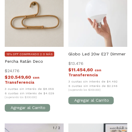
Globo Led 20w E27 Dimmer
15% OFF COMPRANDO 2 O MÁS
Percha Ratán Deco
$13.476
$11.454,60
con
$24.176
$20.549,60
con
3 cuotas sin interés de $4.492
6 cuotas sin interés de $2.246
3 cuotas sin interés de $8.059
(superando los $300.000)
6 cuotas sin interés de $4.029
(superando los $300.000)
1
/
2
1
/
7