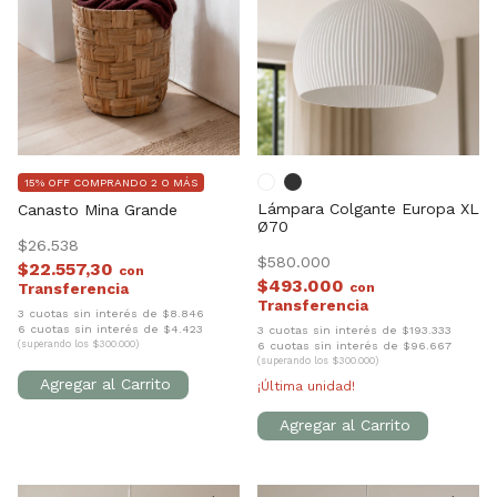
15% OFF COMPRANDO 2 O MÁS
Lámpara Colgante Europa XL
Canasto Mina Grande
Ø70
$26.538
$580.000
$22.557,30
con
$493.000
con
3 cuotas sin interés de $8.846
6 cuotas sin interés de $4.423
3 cuotas sin interés de $193.333
(superando los $300.000)
6 cuotas sin interés de $96.667
(superando los $300.000)
¡Última unidad!