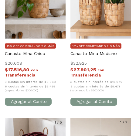
15% OFF COMPRANDO 2 O MÁS
15% OFF COMPRANDO 2 O MÁS
Canasto Mina Chico
Canasto Mina Mediano
$20.608
$32.825
$17.516,80
$27.901,25
con
con
3 cuotas sin interés de $6.869
3 cuotas sin interés de $10.942
6 cuotas sin interés de $3.435
6 cuotas sin interés de $5.471
(superando los $300.000)
(superando los $300.000)
1
/
5
1
/
7