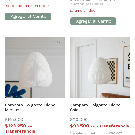
(superando los $300.000)
¡Solo quedan
2
en stock!
¡Última unidad!
1
/
3
1
/
3
Lámpara Colgante Dione
Lámpara Colgante Dione
Mediana
Chica
$145.000
$110.000
$123.250
$93.500
con
con
3 cuotas sin interés de $36.667