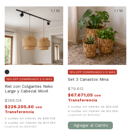
1
/
10
1
/
10
15% OFF COMPRANDO 2 O MÁS
Set 3 Canastos Mina
15% OFF COMPRANDO 2 O MÁS
Riel con Colgantes Neko
$79.613
Large y Cabezal Movil
$67.671,05
con
$266.124
$226.205,40
3 cuotas sin interés de $26.538
con
6 cuotas sin interés de $13.269
(superando los $300.000)
3 cuotas sin interés de $88.708
6 cuotas sin interés de $44.354
(superando los $300.000)