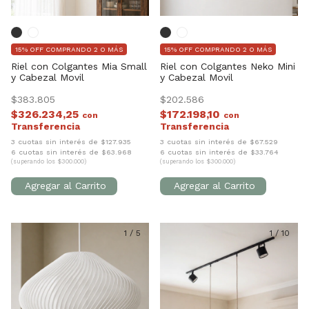
15% OFF COMPRANDO 2 O MÁS
15% OFF COMPRANDO 2 O MÁS
Riel con Colgantes Mia Small
Riel con Colgantes Neko Mini
y Cabezal Movil
y Cabezal Movil
$383.805
$202.586
$326.234,25
$172.198,10
con
con
3 cuotas sin interés de $127.935
3 cuotas sin interés de $67.529
6 cuotas sin interés de $63.968
6 cuotas sin interés de $33.764
(superando los $300.000)
(superando los $300.000)
1
/
5
1
/
10