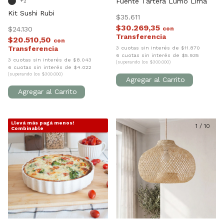
Fuente Tartera Lumo Lima
+2
Kit Sushi Rubi
$35.611
$30.269,35
$24.130
con
$20.510,50
con
3 cuotas sin interés de $11.870
6 cuotas sin interés de $5.935
3 cuotas sin interés de $8.043
(superando los $300.000)
6 cuotas sin interés de $4.022
(superando los $300.000)
Llevá más pagá menos!
1
/
9
1
/
10
Combinable