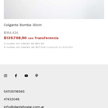
Colgante Bombe 30cm
$164.434
$139.768,90
con
3 cuotas sin interés de $54.811
6 cuotas sin interés de $27.406
(superando los $300.000)
541135116565
47432048
info@dantehogar.com.ar