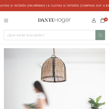
AS S/ INTERÉS (SIN MÍNIMO) | 6 CUOTAS S/ INTERÉS (COMPRAS SUP. A $30
0