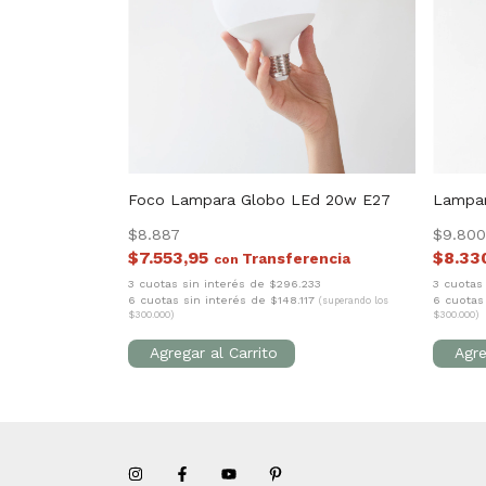
Foco Lampara Globo LEd 20w E27
Lampar
$8.887
$9.800
$7.553,95
$8.3
con
3 cuotas sin interés de $296.233
3 cuotas
6 cuotas sin interés de $148.117
6 cuotas
(superando los
$300.000)
$300.000)