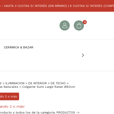
3 CUOTAS S/ INTERÉS (SIN MÍNIMO) | 6 CUOTAS S/ INTERÉS (COMPRAS SUP.
0
CERÁMICA & BAZAR
S
>
ILUMINACION
>
DE INTERIOR
>
DE TECHO
>
as Naturales
>
Colgante Sumi Large Ratan Ø80cm
do 2 o más
ando 2 o más!
producto y todos los de la categoría: PRODUCTOS ->