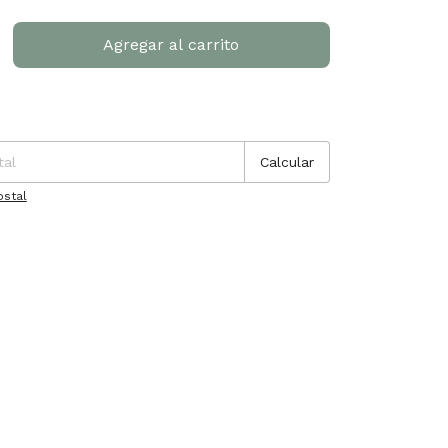
P:
Cambiar CP
Calcular
ostal