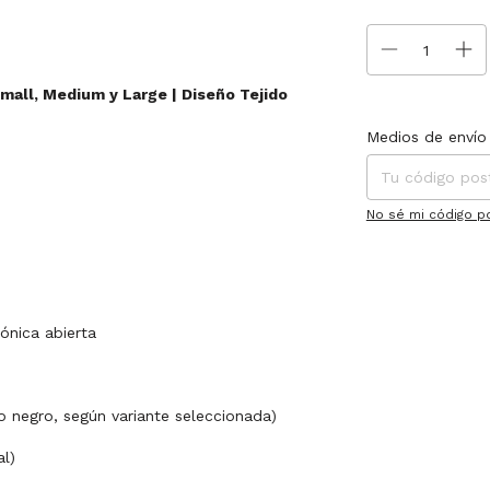
mall, Medium y Large | Diseño Tejido
Entregas para el C
Medios de envío
No sé mi código p
ónica abierta
 negro, según variante seleccionada)
l)