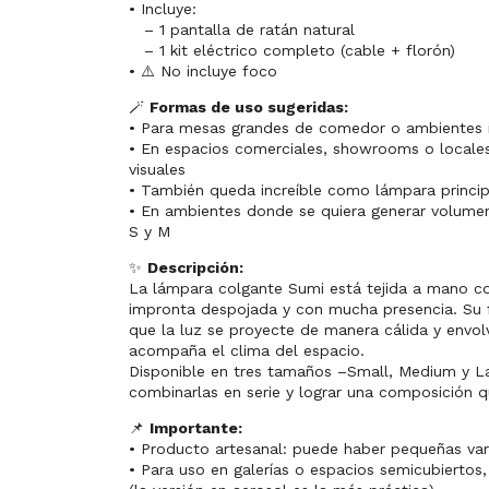
• Incluye:
– 1 pantalla de ratán natural
– 1 kit eléctrico completo (cable + florón)
• ⚠️ No incluye foco
🪄
Formas de uso sugeridas:
• Para mesas grandes de comedor o ambientes i
• En espacios comerciales, showrooms o locale
visuales
• También queda increíble como lámpara principa
• En ambientes donde se quiera generar volumen c
S y M
✨
Descripción:
La lámpara colgante Sumi está tejida a mano co
impronta despojada y con mucha presencia. Su fo
que la luz se proyecte de manera cálida y envol
acompaña el clima del espacio.
Disponible en tres tamaños –Small, Medium y La
combinarlas en serie y lograr una composición 
📌
Importante:
• Producto artesanal: puede haber pequeñas var
• Para uso en galerías o espacios semicubiertos