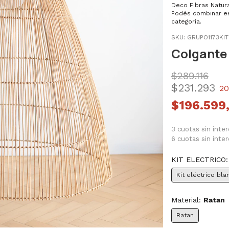
Deco Fibras Natura
Podés combinar es
categoría.
SKU:
GRUPO1173KI
Colgante
$289.116
$231.293
20
$196.599
3 cuotas sin inte
6 cuotas sin int
KIT ELECTRICO
Kit eléctrico bla
Material:
Ratan
Ratan