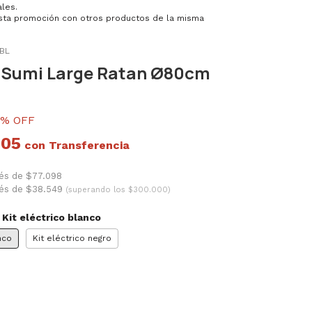
les.
ta promoción con otros productos de la misma
TBL
 Sumi Large Ratan Ø80cm
% OFF
,05
con
rés de $77.098
erés de $38.549
(superando los $300.000)
:
Kit eléctrico blanco
nco
Kit eléctrico negro