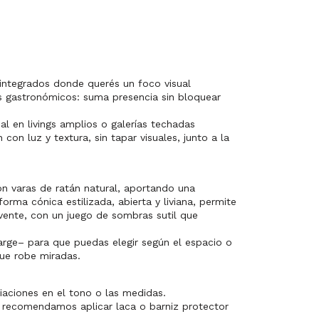
ntegrados donde querés un foco visual
s gastronómicos: suma presencia sin bloquear
l en livings amplios o galerías techadas
on luz y textura, sin tapar visuales, junto a la
n varas de ratán natural, aportando una
rma cónica estilizada, abierta y liviana, permite
vente, con un juego de sombras sutil que
rge– para que puedas elegir según el espacio o
que robe miradas.
iaciones en el tono o las medidas.
, recomendamos aplicar laca o barniz protector