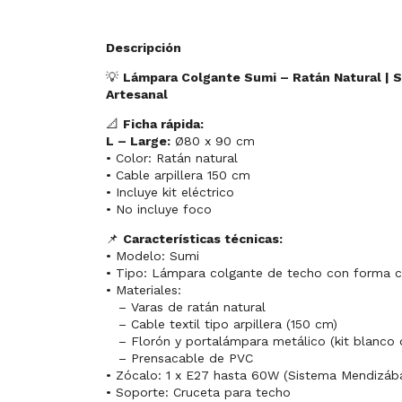
Descripción
💡
Lámpara Colgante Sumi – Ratán Natural | S
Artesanal
📐
Ficha rápida:
L – Large:
Ø80 x 90 cm
• Color: Ratán natural
• Cable arpillera 150 cm
• Incluye kit eléctrico
• No incluye foco
📌
Características técnicas:
• Modelo: Sumi
• Tipo: Lámpara colgante de techo con forma c
• Materiales:
– Varas de ratán natural
– Cable textil tipo arpillera (150 cm)
– Florón y portalámpara metálico (kit blanco o
– Prensacable de PVC
• Zócalo: 1 x E27 hasta 60W (Sistema Mendizába
• Soporte: Cruceta para techo