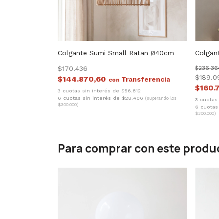
Colgante Sumi Small Ratan Ø40cm
Colgan
$170.436
$236.36
$189.0
$144.870,60
con
$160.
3 cuotas sin interés de $56.812
6 cuotas sin interés de $28.406
(superando los
3 cuotas
$300.000)
6 cuotas
$300.000)
Para comprar con este produ