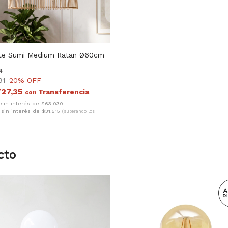
te Sumi Medium Ratan Ø60cm
4
91
20
% OFF
727,35
con
 sin interés de $63.030
 sin interés de $31.515
(superando los
cto