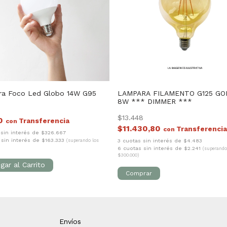
a Foco Led Globo 14W G95
LAMPARA FILAMENTO G125 G
8W *** DIMMER ***
$13.448
30
con
$11.430,80
con
 sin interés de $326.667
 sin interés de $163.333
3 cuotas sin interés de $4.483
(superando los
6 cuotas sin interés de $2.241
(superando
$300.000)
Envíos