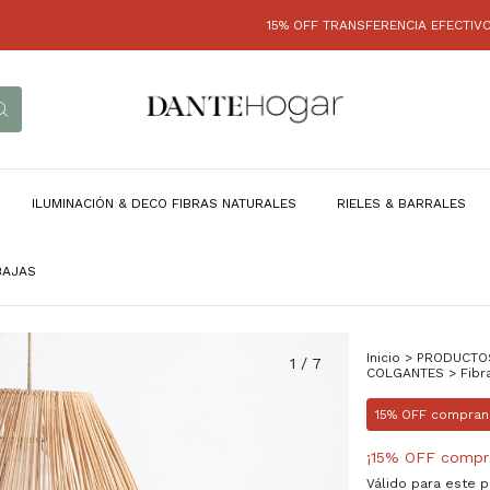
15% OFF TRANSFERENCIA EFECTIVO - HASTA 
ILUMINACIÓN & DECO FIBRAS NATURALES
RIELES & BARRALES
BAJAS
Inicio
>
PRODUCTO
1
/
7
COLGANTES
>
Fibr
15% OFF compran
¡15% OFF compr
Válido para este 