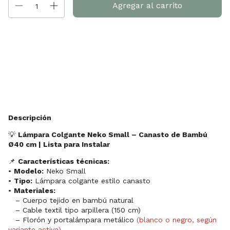
Entregas para el CP:
Cambiar CP
Calcular
Descripción
💡
Lámpara Colgante Neko Small – Canasto de Bambú
Ø40 cm | Lista para Instalar
📌
Características técnicas:
•
Modelo:
Neko Small
•
Tipo:
Lámpara colgante estilo canasto
•
Materiales:
– Cuerpo tejido en bambú natural
– Cable textil tipo arpillera (150 cm)
– Florón y portalámpara metálico
(blanco o negro, según
variante activa)