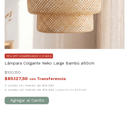
15% OFF COMPRANDO 2 O MÁS
1
Lámpara Colgante Neko Large Bambú ø50cm
Co
$100.150
$8
$85.127,50
$
con
3 cuotas sin interés de $33.383
3 
6 cuotas sin interés de $16.692
6 
(superando los $300.000)