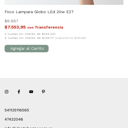
Foco Lampara Globo LEd 20w E27
La
$8.887
$
$7.553,95
$
con
3 cuotas sin interés de $296.233
3 
6 cuotas sin interés de $148.117
6 
(superando los $300.000)
541135116565
47432048