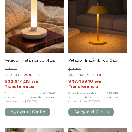
Velador Inalámbrico Niza
Velador Inalámbrico Capri
$51.473
$74.461
$38.605
25
% OFF
$55.846
25
% OFF
$32.814,25
$47.469,10
con
con
3 cuotas sin interés de $12.868
3 cuotas sin interés de $18.615
6 cuotas sin interés de $6.434
6 cuotas sin interés de $9.308
(superando los $300.000)
(superando los $300.000)