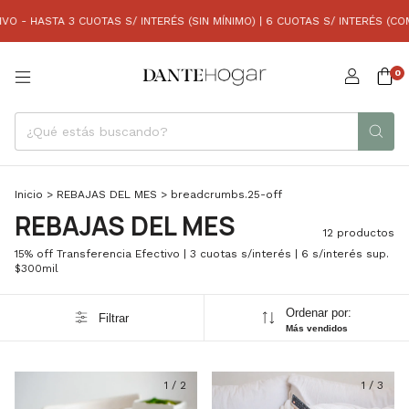
HASTA 3 CUOTAS S/ INTERÉS (SIN MÍNIMO) | 6 CUOTAS S/ INTERÉS (COMPRAS
0
Inicio
>
REBAJAS DEL MES
>
breadcrumbs.25-off
REBAJAS DEL MES
12 productos
15% off Transferencia Efectivo | 3 cuotas s/interés | 6 s/interés sup.
$300mil
Ordenar por:
Filtrar
Más vendidos
1
/
2
1
/
3