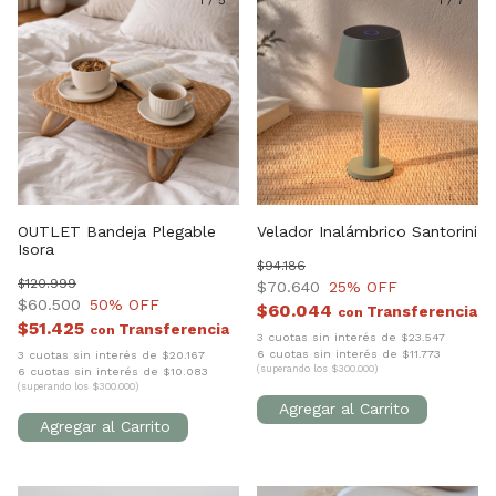
1
/
5
1
/
7
OUTLET Bandeja Plegable
Velador Inalámbrico Santorini
Isora
$94.186
$120.999
$70.640
25
% OFF
$60.500
50
% OFF
$60.044
con
$51.425
con
3 cuotas sin interés de $23.547
6 cuotas sin interés de $11.773
3 cuotas sin interés de $20.167
(superando los $300.000)
6 cuotas sin interés de $10.083
(superando los $300.000)