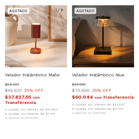
1
/
8
1
/
10
Velador Inalámbrico Mahe
Velador Inalámbrico Niue
$59.337
$94.186
$44.503
25
% OFF
$70.640
25
% OFF
$37.827,55
$60.044
con
con
3 cuotas sin interés de $23.547
6 cuotas sin interés de $11.773
3 cuotas sin interés de $14.834
(superando los $300.000)
6 cuotas sin interés de $7.417
(superando los $300.000)