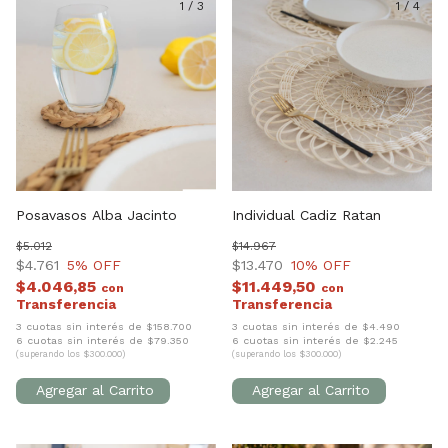
1
/
3
1
/
4
Posavasos Alba Jacinto
Individual Cadiz Ratan
$5.012
$14.967
$4.761
5
% OFF
$13.470
10
% OFF
$4.046,85
$11.449,50
con
con
3 cuotas sin interés de $158.700
3 cuotas sin interés de $4.490
6 cuotas sin interés de $79.350
6 cuotas sin interés de $2.245
(superando los $300.000)
(superando los $300.000)