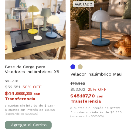
1
/
10
Base de Carga para
Veladores Inalámbricos X6
Velador Inalámbrico Maui
$105.101
$70.882
$52.551
50
% OFF
$53.162
25
% OFF
$44.668,35
con
$45.187,70
con
3 cuotas sin interés de $17.517
3 cuotas sin interés de $17.721
6 cuotas sin interés de $8.759
6 cuotas sin interés de $8.860
(superando los $300.000)
(superando los $300.000)