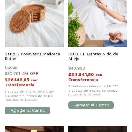
Set x 6 Posavasos Mallorca
OUTLET Mantas Nido de
Ratan
Abeja
$32.380
$40.990
$30.761
5
% OFF
$34.841,50
con
$26.146,85
con
3 cuotas sin interés de $13.663
6 cuotas sin interés de $6.832
3 cuotas sin interés de $10.254
(superando los $300.000)
6 cuotas sin interés de $5.127
(superando los $300.000)
1
/
10
1
/
9