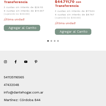
$44.711,70
con
3 cuotas sin interés de $29.113
6 cuotas sin interés de $14.557
3 cuotas sin interés de $17.534
(superando los $300.000)
6 cuotas sin interés de $8.767
(superando los $300.000)
¡Última unidad!
¡Última unidad!
541135116565
47432048
info@dantehogar.com.ar
Martínez: Córdoba 844