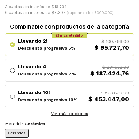
3 cuotas sin interés de $16.794
6 cuotas sin interés de $8.397
(superando los $300.000)
Combinable con productos de la categoría
El más elegido!
Llevando 2!
$ 100.766,00
$ 95.727,70
Descuento progresivo 5%
Llevando 4!
$ 201.532,00
$ 187.424,76
Descuento progresivo 7%
Llevando 10!
$ 503.830,00
$ 453.447,00
Descuento progresivo 10%
Ver más opciones
Material:
Cerámica
Cerámica