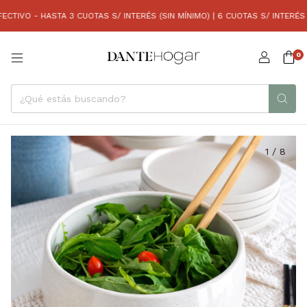
VO - HASTA 3 CUOTAS S/ INTERÉS (SIN MÍNIMO) | 6 CUOTAS S/ INTERÉS (CO
0
1
/
8