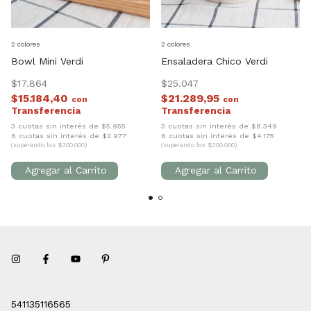
2 colores
2 colores
Bowl Mini Verdi
Ensaladera Chico Verdi
$17.864
$25.047
$15.184,40
$21.289,95
con
con
3 cuotas sin interés de $5.955
3 cuotas sin interés de $8.349
6 cuotas sin interés de $2.977
6 cuotas sin interés de $4.175
(superando los $300.000)
(superando los $300.000)
541135116565