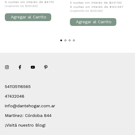
6 cuotas sin interés de $9.172
3 cuotas sin interés de $241.133
(superando los $300.000)
6 cuotas sin interés de $120.567
(superando los $300.000)
541135116565
47432048
info@dantehogar.com.ar
Martínez: Córdoba 844
¡Visitá nuestro Blog!