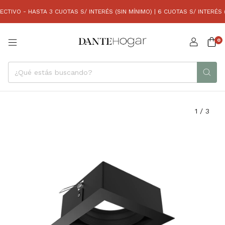
IVO - HASTA 3 CUOTAS S/ INTERÉS (SIN MÍNIMO) | 6 CUOTAS S/ INTERÉS (C
0
1
/
3