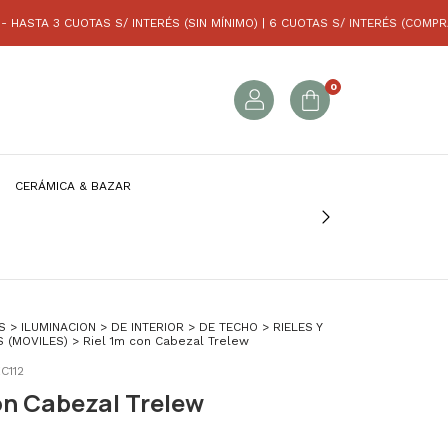
 3 CUOTAS S/ INTERÉS (SIN MÍNIMO) | 6 CUOTAS S/ INTERÉS (COMPRAS SUP
0
CERÁMICA & BAZAR
S
>
ILUMINACION
>
DE INTERIOR
>
DE TECHO
>
RIELES Y
S (MOVILES)
>
Riel 1m con Cabezal Trelew
C112
on Cabezal Trelew