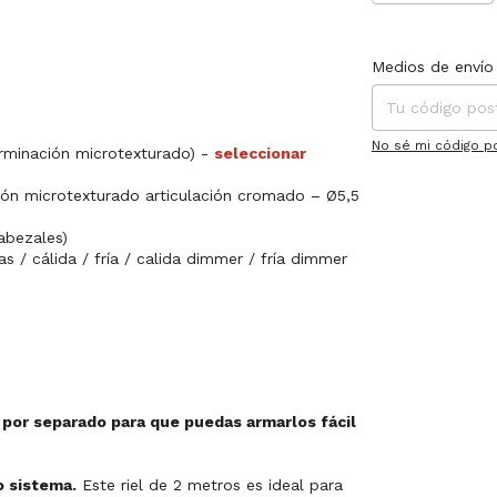
Entregas para el C
Medios de envío
No sé mi código p
terminación microtexturado) -
seleccionar
ón microtexturado articulación cromado – Ø5,5
abezales)
as / cálida / fría / calida dimmer / fría dimmer
 por separado para que puedas armarlos fácil
o sistema.
Este riel de 2 metros es ideal para