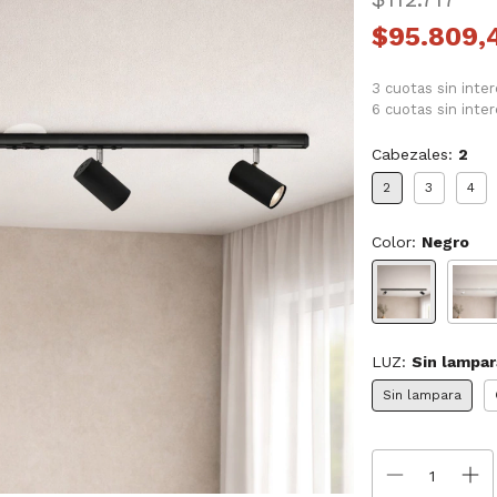
$95.809,
3 cuotas sin inte
6 cuotas sin inte
Cabezales:
2
2
3
4
Color:
Negro
LUZ:
Sin lampar
Sin lampara