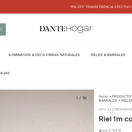
15% OFF TRANSFERENCIA EFECTIVO - HASTA
ILUMINACIÓN & DECO FIBRAS NATURALES
RIELES & BARRALES
BAJAS
Inicio
>
PRODUCTO
1
/
16
BARRALES
>
RIELE
SKU:
ECLI1800PACK
Riel 1m c
$112.717