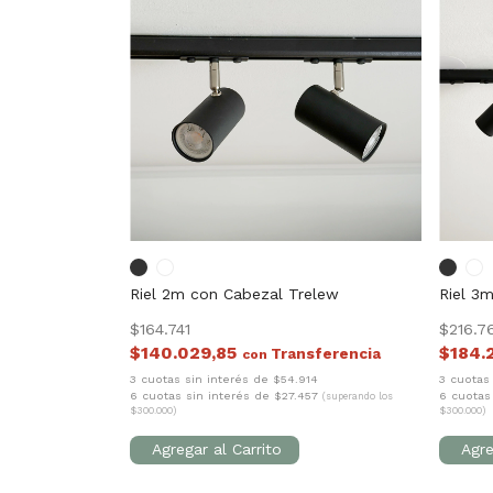
Riel 2m con Cabezal Trelew
Riel 3
$164.741
$216.7
$140.029,85
$184.
con
3 cuotas sin interés de $54.914
3 cuotas
6 cuotas sin interés de $27.457
6 cuotas
(superando los
$300.000)
$300.000)