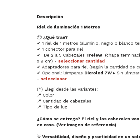
Descripción
Riel de Iluminación 1 Metros
📦
¿Qué trae?
✔ 1 riel de 1 metros (aluminio, negro o blanco 
✔ 1 conector para riel
✔ De 2 a 5 Cabezales
Trelew
(chapa terminaci
x 9 cm) -
seleccionar cantidad
✔ Adaptadores para riel (según la cantidad de c
✔ Opcional: lámparas
Dicroled 7W
▸ Sin lámpar
-
seleccionar
(*) Elegí desde las variantes:
📍 Color
📍 Cantidad de cabezales
📍 Tipo de luz
¿Cómo se entrega? El riel y los cabezales van
en casa. (Ver imagen de referencia)
💡
Versatilidad, diseño y practicidad en un sol