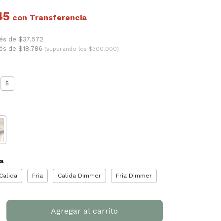
45
con
rés de $37.572
rés de $18.786
(superando los $300.000)
5
a
Calida
Fria
Calida Dimmer
Fria Dimmer