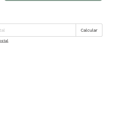
P:
Cambiar CP
Calcular
ostal