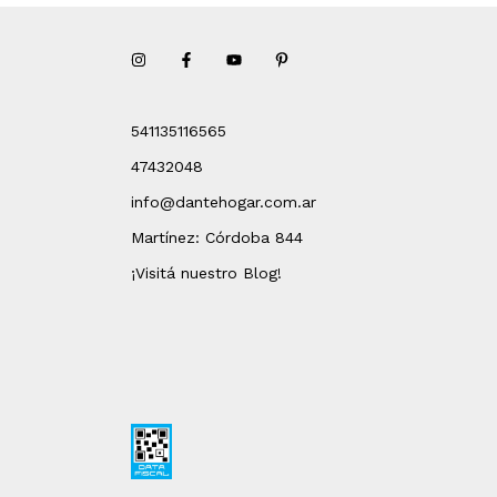
541135116565
47432048
info@dantehogar.com.ar
Martínez: Córdoba 844
¡Visitá nuestro Blog!