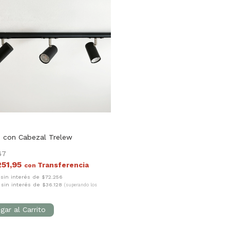
m con Cabezal Trelew
67
251,95
con
 sin interés de $72.256
 sin interés de $36.128
(superando los