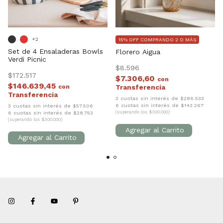
+2
15% OFF COMPRANDO 2 O MÁS
Set de 4 Ensaladeras Bowls
Florero Aigua
Verdi Picnic
$8.596
$172.517
$7.306,60
con
$146.639,45
con
3 cuotas sin interés de $286.533
6 cuotas sin interés de $143.267
3 cuotas sin interés de $57.506
6 cuotas sin interés de $28.753
(superando los $300.000)
(superando los $300.000)