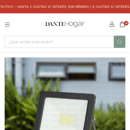
IVO - HASTA 3 CUOTAS S/ INTERÉS (SIN MÍNIMO) | 6 CUOTAS S/ INTERÉS (C
0
1
/
8