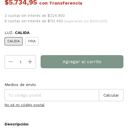
$5.734,95
con
3 cuotas sin interés de $224.900
6 cuotas sin interés de $112.450
(superando los $300.000)
LUZ:
CALIDA
CALIDA
FRIA
Entregas para el CP:
Cambiar CP
Medios de envío
Calcular
No sé mi código postal
Descripción