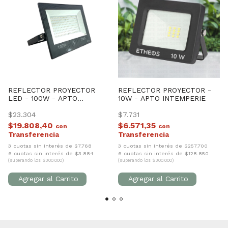
REFLECTOR PROYECTOR
REFLECTOR PROYECTOR -
LED - 100W - APTO
10W - APTO INTEMPERIE
INTEMPERIE
$23.304
$7.731
$19.808,40
$6.571,35
con
con
3 cuotas sin interés de $7.768
3 cuotas sin interés de $257.700
6 cuotas sin interés de $3.884
6 cuotas sin interés de $128.850
(superando los $300.000)
(superando los $300.000)