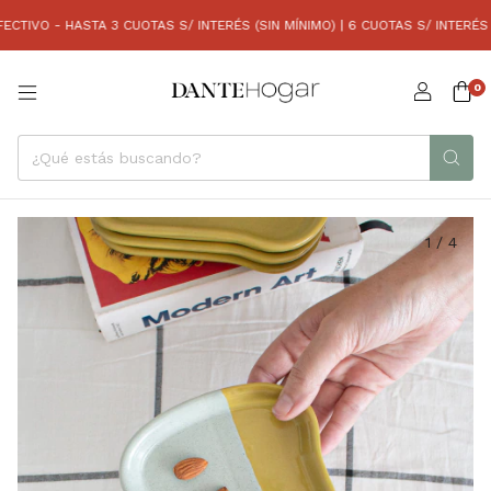
VO - HASTA 3 CUOTAS S/ INTERÉS (SIN MÍNIMO) | 6 CUOTAS S/ INTERÉS (C
0
1
/
4