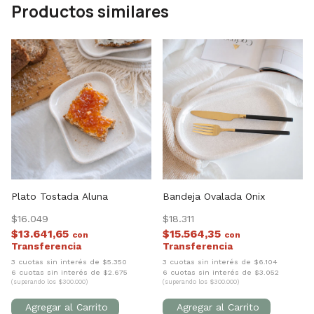
Productos similares
Plato Tostada Aluna
Bandeja Ovalada Onix
$16.049
$18.311
$13.641,65
$15.564,35
con
con
3 cuotas sin interés de $5.350
3 cuotas sin interés de $6.104
6 cuotas sin interés de $2.675
6 cuotas sin interés de $3.052
(superando los $300.000)
(superando los $300.000)