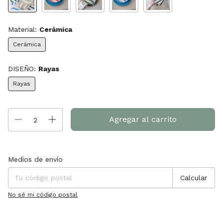
Material:
Cerámica
Cerámica
DISEÑO:
Rayas
Rayas
Entregas para el CP:
Cambiar CP
Medios de envío
Calcular
No sé mi código postal