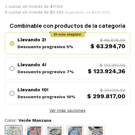
3 cuotas sin interés de $11.104
6 cuotas sin interés de $5.552
(superando los $300.000)
Combinable con productos de la categoría
El más elegido!
Llevando 2!
$ 66.626,00
$ 63.294,70
Descuento progresivo 5%
Llevando 4!
$ 133.252,00
$ 123.924,36
Descuento progresivo 7%
Llevando 10!
$ 333.130,00
$ 299.817,00
Descuento progresivo 10%
Ver más opciones
Color:
Verde Manzana