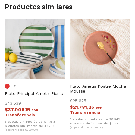
Productos similares
Plato Ametis Postre Mocha
+2
Mousse
Plato Principal Ametis Picnic
$25.625
$43.539
$21.781,25
con
$37.008,15
con
3 cuotas sin interés de $8.542
3 cuotas sin interés de $14.513
6 cuotas sin interés de $4.271
6 cuotas sin interés de $7.257
(superando los $300.000)
(superando los $300.000)