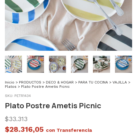
Inicio
>
PRODUCTOS
>
DECO & HOGAR
>
PARA TU COCINA
>
VAJILLA
>
Platos
>
Plato Postre Ametis Picnic
SKU:
PETR1434
Plato Postre Ametis Picnic
$33.313
$28.316,05
con