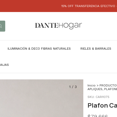
15% OFF TRANSFERENCIA EFECTIVO - HASTA 
ILUMINACIÓN & DECO FIBRAS NATURALES
RIELES & BARRALES
BAJAS
Inicio
>
PRODUCTO
1
/
3
APLIQUES, PLAFON
SKU:
CARI1075
Plafon Ca
$79.666