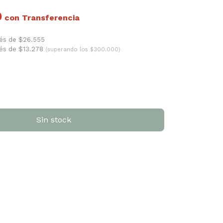
0
con
rés de $26.555
rés de $13.278
(superando los $300.000)