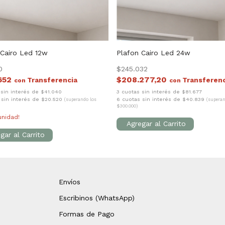
 Cairo Led 12w
Plafon Cairo Led 24w
0
$245.032
652
$208.277,20
con
con
 sin interés de $41.040
3 cuotas sin interés de $81.677
 sin interés de $20.520
6 cuotas sin interés de $40.839
(superando los
(superan
$300.000)
unidad!
Envíos
Escribinos (WhatsApp)
Formas de Pago