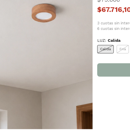
$67.716,1
3 cuotas sin inte
6 cuotas sin inte
LUZ:
Calida
Calida
Fria