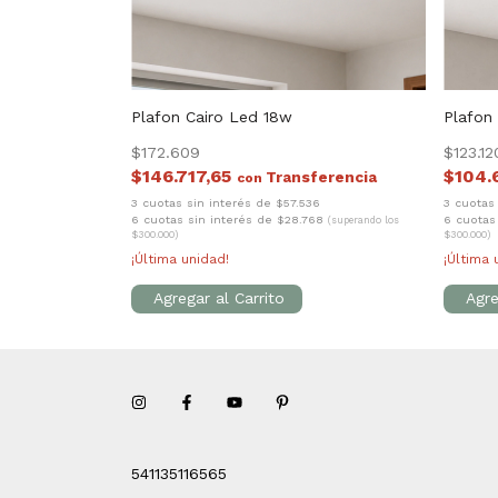
Plafon Cairo Led 18w
Plafon
$172.609
$123.12
$146.717,65
$104.
con
3 cuotas sin interés de $57.536
3 cuotas
6 cuotas sin interés de $28.768
6 cuotas
(superando los
$300.000)
$300.000)
¡Última unidad!
¡Última 
541135116565