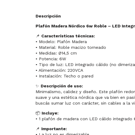
Descripción
Plafón Madera Nórdico 6w Roble – LED Integr
📌
Características técnicas:
• Modelo: Plafón Madera
• Material: Roble macizo torneado
• Medidas: Ø14,5 cm
• Potencia: 6W
• Tipo de luz: LED integrado cálido (no dimeriza
• Alimentación: 220VCA
• Instalación: Techo o pared
✨
Descripción de uso:
Minimalismo, calidez y diseño. Este plafón re
suave y una estética nórdica que va bien en pasi
buscás sumar luz con carácter, sin cables a la vi
📦
Incluye:
• 1 plafón de madera con LED cálido integrado
📌
Importante:
• La luz no es dimerizable