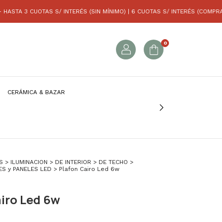
3 CUOTAS S/ INTERÉS (SIN MÍNIMO) | 6 CUOTAS S/ INTERÉS (COMPRAS SUP.
0
CERÁMICA & BAZAR
S
>
ILUMINACION
>
DE INTERIOR
>
DE TECHO
>
ES y PANELES LED
>
Plafon Cairo Led 6w
iro Led 6w