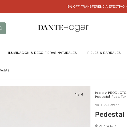
15% OFF TRANSFERENCIA EFECTIVO - HASTA 3 
ILUMINACIÓN & DECO FIBRAS NATURALES
RIELES & BARRALES
BAJAS
Inicio
>
PRODUCTO
1
/
4
Pedestal Posa Tor
SKU:
PETR1277
Pedestal 
$47.857