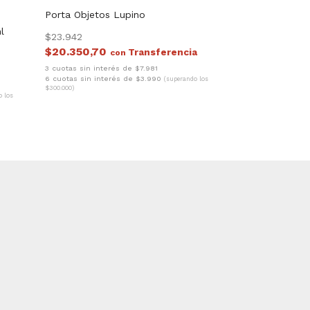
Porta Objetos Lupino
l
$23.942
$20.350,70
con
3 cuotas sin interés de $7.981
6 cuotas sin interés de $3.990
(superando los
$300.000)
o los