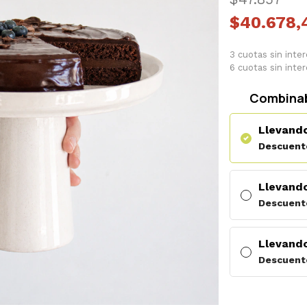
$40.678,
3 cuotas sin inte
6 cuotas sin inte
Combinab
Llevando
Descuent
Llevando
Descuent
Llevando
Descuent