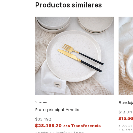
Productos similares
Bandej
2 colores
Plato principal Ametis
$18.311
$15.5
$33.492
$28.468,20
3 cuotas
con
6 cuotas
3 cuotas sin interés de $11.164