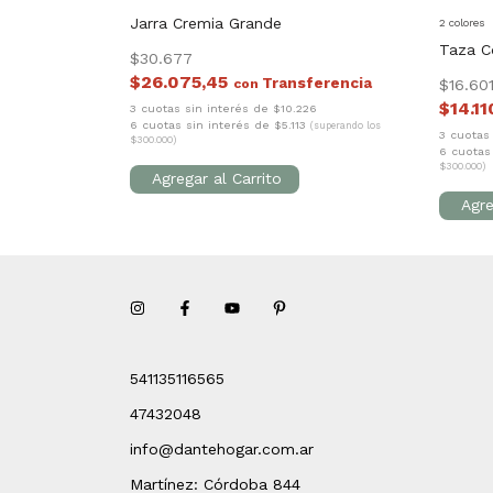
Jarra Cremia Grande
2 colores
Taza C
$30.677
$26.075,45
con
$16.60
$14.1
3 cuotas sin interés de $10.226
6 cuotas sin interés de $5.113
(superando los
3 cuotas
$300.000)
6 cuotas
$300.000)
541135116565
47432048
info@dantehogar.com.ar
Martínez: Córdoba 844