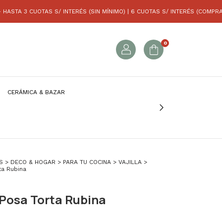
CUOTAS S/ INTERÉS (SIN MÍNIMO) | 6 CUOTAS S/ INTERÉS (COMPRAS SUP. A 
0
CERÁMICA & BAZAR
S
>
DECO & HOGAR
>
PARA TU COCINA
>
VAJILLA
>
ta Rubina
Posa Torta Rubina