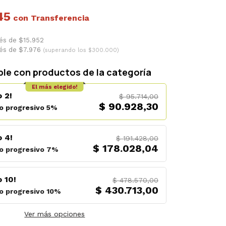
45
con
rés de $15.952
rés de $7.976
(superando los $300.000)
le con productos de la categoría
El más elegido!
 2!
$ 95.714,00
$ 90.928,30
o progresivo 5%
 4!
$ 191.428,00
$ 178.028,04
o progresivo 7%
 10!
$ 478.570,00
$ 430.713,00
o progresivo 10%
Ver más opciones