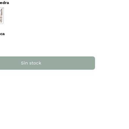
iedra
ca