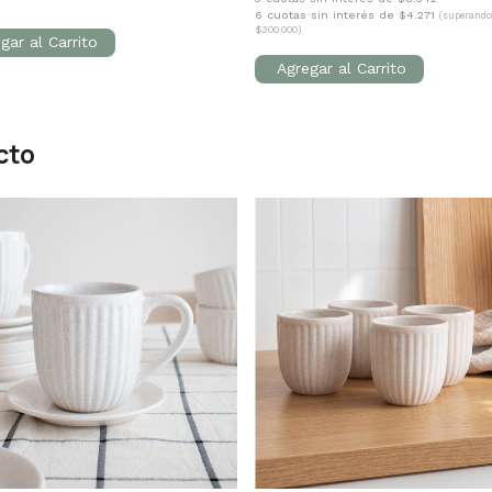
6 cuotas sin interés de $4.271
(superando
$300.000)
cto