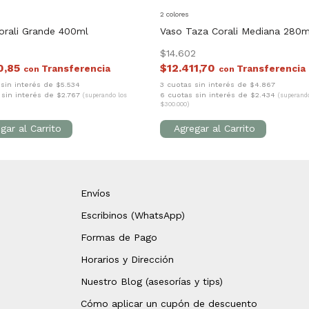
2 colores
orali Grande 400ml
Vaso Taza Corali Mediana 280m
1
$14.602
10,85
$12.411,70
con
con
 sin interés de $5.534
3 cuotas sin interés de $4.867
 sin interés de $2.767
6 cuotas sin interés de $2.434
(superando los
(superand
$300.000)
Envíos
Escribinos (WhatsApp)
Formas de Pago
Horarios y Dirección
Nuestro Blog (asesorías y tips)
Cómo aplicar un cupón de descuento