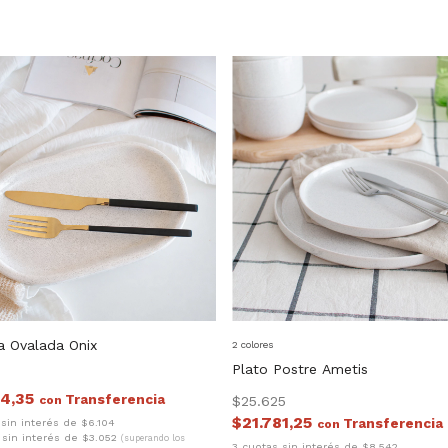
a Ovalada Onix
2 colores
Plato Postre Ametis
64,35
con
$25.625
$21.781,25
 sin interés de $6.104
con
 sin interés de $3.052
(superando los
3 cuotas sin interés de $8.542