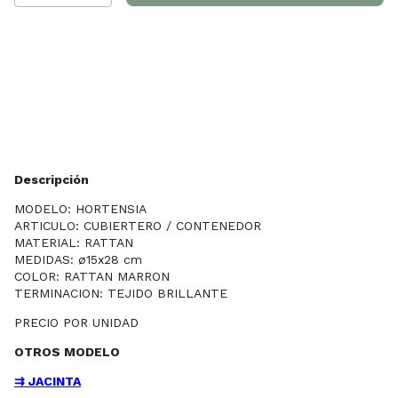
Entregas para el CP:
Cambiar CP
Calcular
Descripción
MODELO: HORTENSIA
ARTICULO: CUBIERTERO / CONTENEDOR
MATERIAL: RATTAN
MEDIDAS: ø15x28 cm
COLOR: RATTAN MARRON
TERMINACION: TEJIDO BRILLANTE
PRECIO POR UNIDAD
OTROS MODELO
⇉ JACINTA