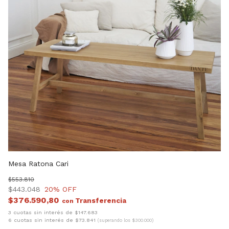
Mesa Ratona Cari
Me
$553.810
$2
$443.048
20
% OFF
$
$376.590,80
con
3 
6 
3 cuotas sin interés de $147.683
6 cuotas sin interés de $73.841
(superando los $300.000)