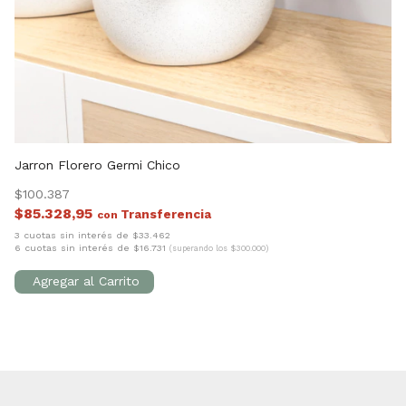
Jarron Florero Germi Chico
Ja
$100.387
$1
$85.328,95
$
con
3 cuotas sin interés de $33.462
3 
6 cuotas sin interés de $16.731
6 
(superando los $300.000)