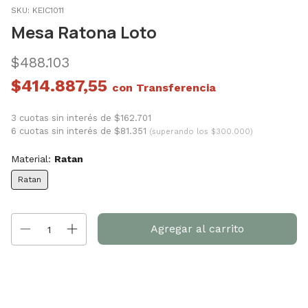
SKU:
KEIC1011
Mesa Ratona Loto
$488.103
$414.887,55
con
3 cuotas sin interés de $162.701
6 cuotas sin interés de $81.351
(superando los $300.000)
Material:
Ratan
Ratan
Entregas para el CP:
Cambiar CP
Calcular