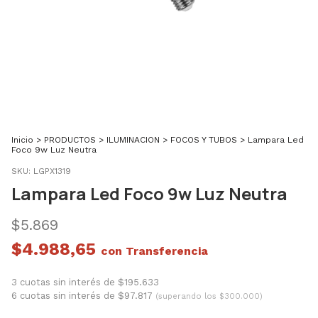
Inicio
>
PRODUCTOS
>
ILUMINACION
>
FOCOS Y TUBOS
>
Lampara Led
Foco 9w Luz Neutra
SKU:
LGPX1319
Lampara Led Foco 9w Luz Neutra
$5.869
$4.988,65
con
3 cuotas sin interés de $195.633
6 cuotas sin interés de $97.817
(superando los $300.000)