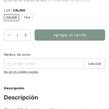
6 cuotas sin interés de $82.717
(superando los $300.000)
LUZ:
CALIDA
CALIDA
FRIA
Entregas para el CP:
Cambiar CP
Medios de envío
Calcular
No sé mi código postal
Descripción
Descripción