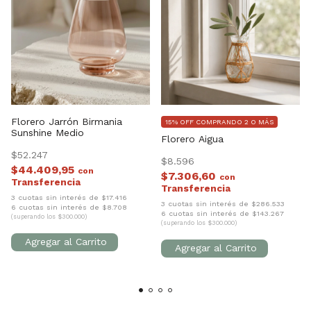
Florero Jarrón Birmania
15% OFF COMPRANDO 2 O MÁS
Sunshine Medio
Florero Aigua
$52.247
$8.596
$44.409,95
con
$7.306,60
con
3 cuotas sin interés de $17.416
3 cuotas sin interés de $286.533
6 cuotas sin interés de $8.708
6 cuotas sin interés de $143.267
(superando los $300.000)
(superando los $300.000)