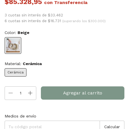
$85.328,95
con
3 cuotas sin interés de $33.462
6 cuotas sin interés de $16.731
(superando los $300.000)
Color:
Beige
Material:
Cerámica
Cerámica
Entregas para el CP:
Cambiar CP
Medios de envío
Calcular