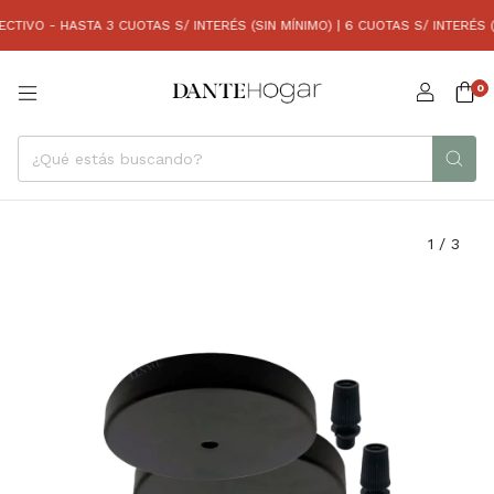
IVO - HASTA 3 CUOTAS S/ INTERÉS (SIN MÍNIMO) | 6 CUOTAS S/ INTERÉS (
0
1
/
3