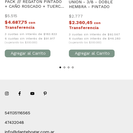
PACK /// REGATON PINTADO
UNION - 3/8 - DOBLE
+ CAÑO ROSCADO + TUERCA
HEMBRA - PINTADO
(3/8)
$5.515
$2.777
$4.687,75
$2.360,45
con
con
3 cuotas sin interés de $183.833
3 cuotas sin interés de $92.567
6 cuotas sin interés de $91.917
6 cuotas sin interés de $46.283
(superando los $300.000)
(superando los $300.000)
541135116565
47432048
info@dantehogar.com.ar