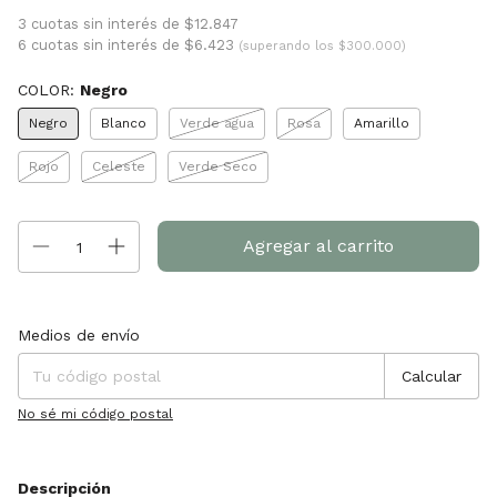
3 cuotas sin interés de $12.847
6 cuotas sin interés de $6.423
(superando los $300.000)
COLOR:
Negro
Negro
Blanco
Verde agua
Rosa
Amarillo
Rojo
Celeste
Verde Seco
Entregas para el CP:
Cambiar CP
Medios de envío
Calcular
No sé mi código postal
Descripción