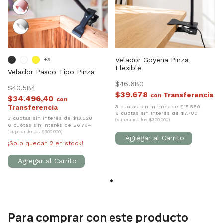
Velador Goyena Pinza
+3
Flexible
Velador Pasco Tipo Pinza
$46.680
$40.584
$39.678
con
$34.496,40
con
3 cuotas sin interés de $15.560
6 cuotas sin interés de $7.780
3 cuotas sin interés de $13.528
(superando los $300.000)
6 cuotas sin interés de $6.764
(superando los $300.000)
¡Solo quedan
2
en stock!
Para comprar con este producto