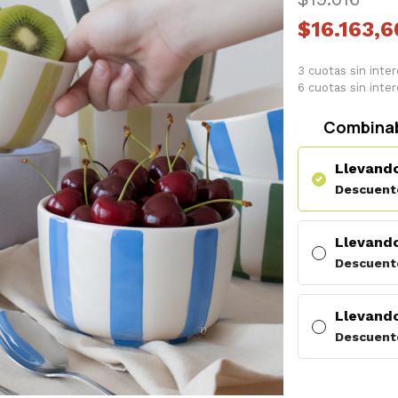
$16.163,
3 cuotas sin inte
6 cuotas sin inte
Combinab
Llevando
Descuent
Llevando
Descuent
Llevando
Descuent