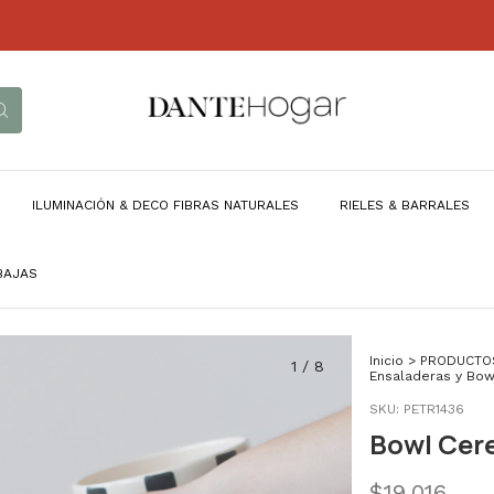
ILUMINACIÓN & DECO FIBRAS NATURALES
RIELES & BARRALES
BAJAS
Inicio
>
PRODUCTO
1
/
8
Ensaladeras y Bow
SKU:
PETR1436
Bowl Cere
$19.016