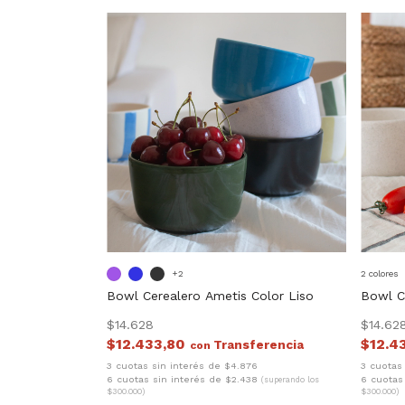
+2
2 colores
Bowl Cerealero Ametis Color Liso
Bowl C
$14.628
$14.62
$12.433,80
$12.4
con
3 cuotas sin interés de $4.876
3 cuotas
6 cuotas sin interés de $2.438
6 cuotas
(superando los
$300.000)
$300.000)