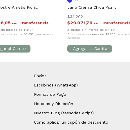
+2
ostre Ametis Picnic
Jarra Cremia Chica Picnic
3
$34.202
16,05
$29.071,70
con
con
sin interés de $11.104
3 cuotas sin interés de $11.401
 sin interés de $5.552
6 cuotas sin interés de $5.700
(superando los
(superando
$300.000)
Envíos
Escribinos (WhatsApp)
Formas de Pago
Horarios y Dirección
Nuestro Blog (asesorías y tips)
Cómo aplicar un cupón de descuento