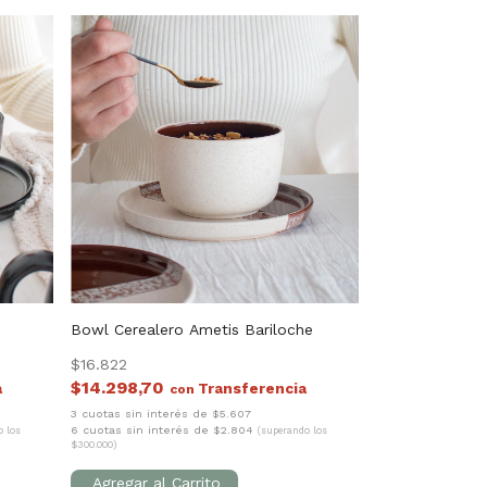
Bowl Cerealero Ametis Bariloche
$16.822
$14.298,70
con
3 cuotas sin interés de $5.607
6 cuotas sin interés de $2.804
o los
(superando los
$300.000)