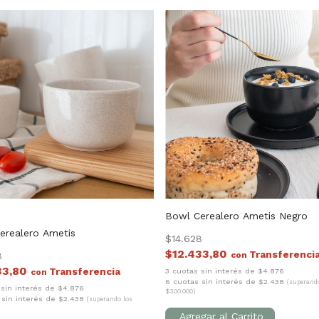
Bowl Cerealero Ametis Negro
erealero Ametis
$14.628
$12.433,80
8
con
33,80
3 cuotas sin interés de $4.876
con
6 cuotas sin interés de $2.438
(superand
 sin interés de $4.876
$300.000)
 sin interés de $2.438
(superando los