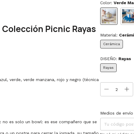
Color:
Verde Ma
 Colección Picnic Rayas
Material:
Cerámi
Cerámica
DISEÑO:
Rayas
Rayas
zul, verde, verde manzana, rojo y negro (técnica
Entregas para el C
Medios de envío
ic no es solo un bowl: es ese compañero que se
ra o un postre para cerrar la jornada, su tamaño