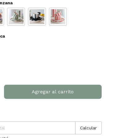
nzana
ca
P:
Cambiar CP
Calcular