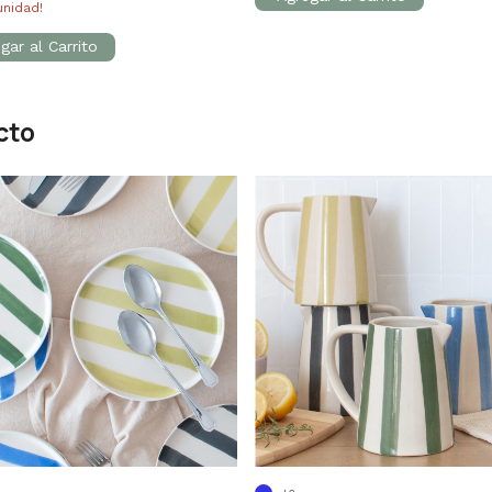
unidad!
cto