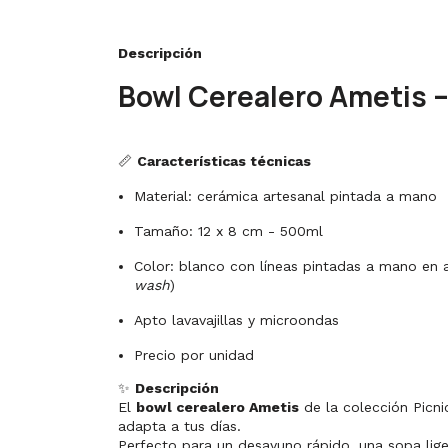
Descripción
Bowl Cerealero Ametis –
📏
Características técnicas
Material: cerámica artesanal pintada a mano
Tamaño: 12 x 8 cm - 500ml
Color: blanco con líneas pintadas a mano en a
wash
)
Apto lavavajillas y microondas
Precio por unidad
✨
Descripción
El
bowl cerealero Ametis
de la colección Picn
adapta a tus días.
Perfecto para un desayuno rápido, una sopa lige