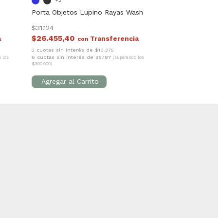
+2
+2
Porta Objetos Lupino Rayas Wash
Ensaladera Bow
$31.124
$32.561
$26.455,40
$27.676,85
con
c
3 cuotas sin interés de $10.375
3 cuotas sin inter
6 cuotas sin interés de $5.187
6 cuotas sin inter
 los
(superando los
$300.000)
$300.000)