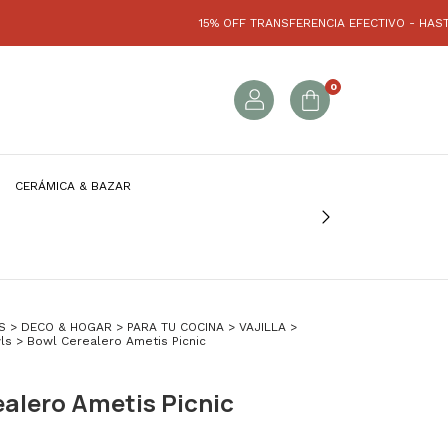
15% OFF TRANSFERENCIA EFECTIVO - HASTA 3 CUOTAS 
0
CERÁMICA & BAZAR
S
>
DECO & HOGAR
>
PARA TU COCINA
>
VAJILLA
>
ls
>
Bowl Cerealero Ametis Picnic
alero Ametis Picnic