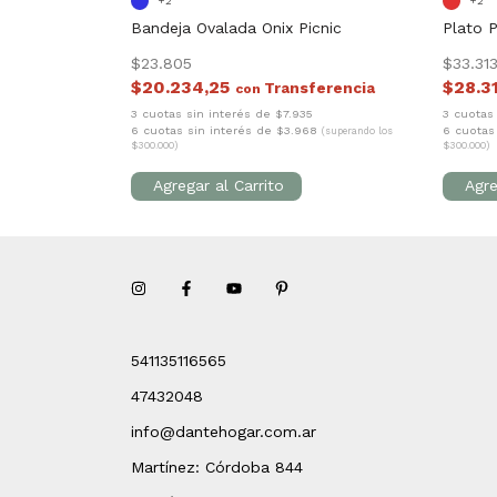
+2
+2
erdi Picnic
Bandeja Ovalada Onix Picnic
Plato P
$23.805
$33.31
$20.234,25
$28.3
con
54
3 cuotas sin interés de $7.935
3 cuotas 
27
6 cuotas sin interés de $3.968
6 cuotas
(superando los
(superando los
$300.000)
$300.000)
541135116565
47432048
info@dantehogar.com.ar
Martínez: Córdoba 844