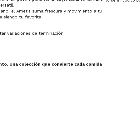
No sé mi código p
rsátil.
mano, el Ametis suma frescura y movimiento a tu
 siendo tu favorita.
tar variaciones de terminación.
ento. Una colección que convierte cada comida