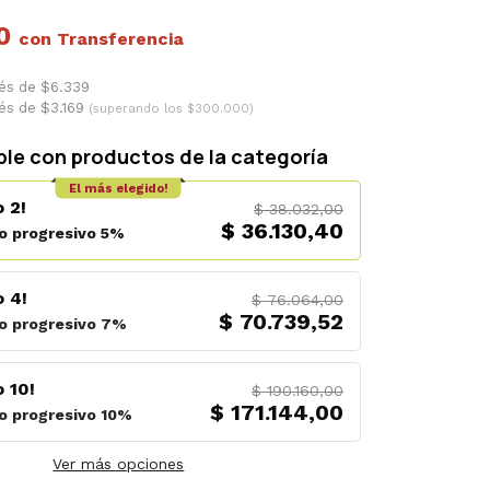
60
con
rés de $6.339
rés de $3.169
(superando los $300.000)
le con productos de la categoría
El más elegido!
 2!
$ 38.032,00
$ 36.130,40
o progresivo 5%
 4!
$ 76.064,00
$ 70.739,52
o progresivo 7%
 10!
$ 190.160,00
$ 171.144,00
o progresivo 10%
Ver más opciones