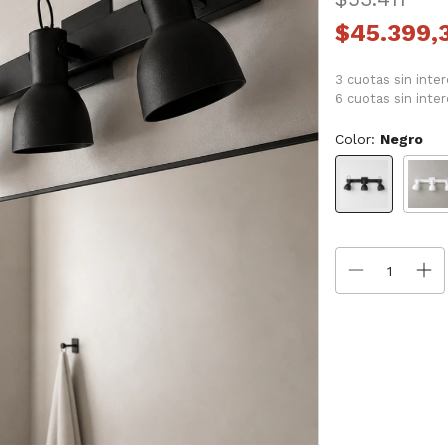
$45.399,
3 cuotas sin inte
6 cuotas sin inte
Color:
Negro
Entregas para el C