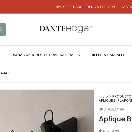
15% OFF TRANSFERENCIA EFECTIVO - HASTA 3 CUOTAS S/ IN
ILUMINACIÓN & DECO FIBRAS NATURALES
RIELES & BARRALES
BAJAS
Inicio
>
PRODUCTO
APLIQUES, PLAFON
SKU:
ROLU1195
Aplique B
$53.411