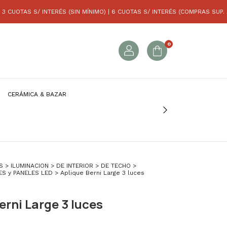
TERÉS (SIN MÍNIMO) | 6 CUOTAS S/ INTERÉS (COMPRAS SUP. A $300MIL)
0
CERÁMICA & BAZAR
S
>
ILUMINACION
>
DE INTERIOR
>
DE TECHO
>
ES y PANELES LED
>
Aplique Berni Large 3 luces
erni Large 3 luces