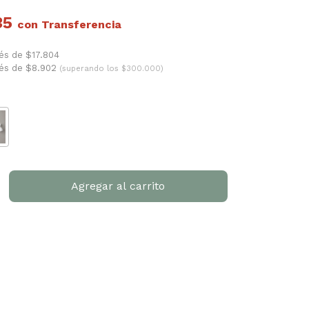
35
con
rés de $17.804
rés de $8.902
(superando los $300.000)
P:
Cambiar CP
Calcular