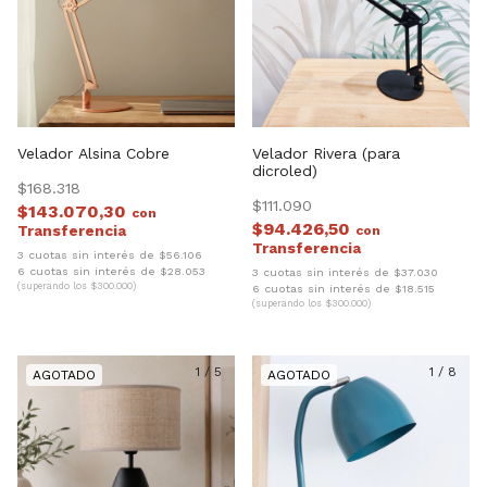
Velador Alsina Cobre
Velador Rivera (para
dicroled)
$168.318
$111.090
$143.070,30
con
$94.426,50
con
3 cuotas sin interés de $56.106
6 cuotas sin interés de $28.053
3 cuotas sin interés de $37.030
(superando los $300.000)
6 cuotas sin interés de $18.515
(superando los $300.000)
1
/
5
1
/
8