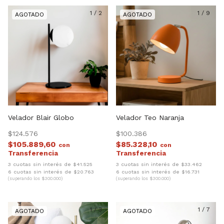
1
/
2
1
/
9
Velador Blair Globo
Velador Teo Naranja
$124.576
$100.386
$105.889,60
$85.328,10
con
con
3 cuotas sin interés de $41.525
3 cuotas sin interés de $33.462
6 cuotas sin interés de $20.763
6 cuotas sin interés de $16.731
(superando los $300.000)
(superando los $300.000)
1
/
3
1
/
7