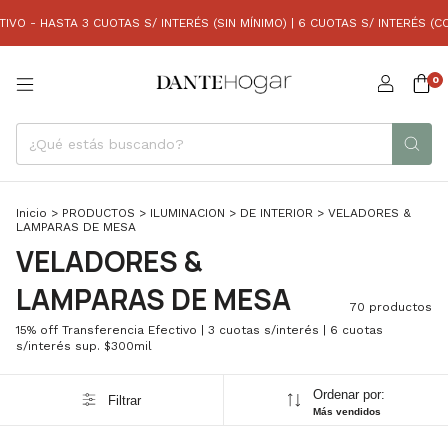
- HASTA 3 CUOTAS S/ INTERÉS (SIN MÍNIMO) | 6 CUOTAS S/ INTERÉS (COMP
0
Inicio
>
PRODUCTOS
>
ILUMINACION
>
DE INTERIOR
>
VELADORES &
LAMPARAS DE MESA
VELADORES &
LAMPARAS DE MESA
70 productos
15% off Transferencia Efectivo | 3 cuotas s/interés | 6 cuotas
s/interés sup. $300mil
Ordenar por:
Filtrar
Más vendidos