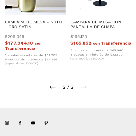
LAMPARA DE MESA - NUTO
LAMPARA DE MESA CON
- ORO SATIN
PANTALLA DE CHAPA
$209.346
$195.120
$177.944,10
$165.852
con
con
3 cuotas sin interés de $65.040
6 cuotas sin interés de $32.520
3 cuotas sin interés de $69.782
(superando los $300.000)
6 cuotas sin interés de $34.891
(superando los $300.000)
2
/
2