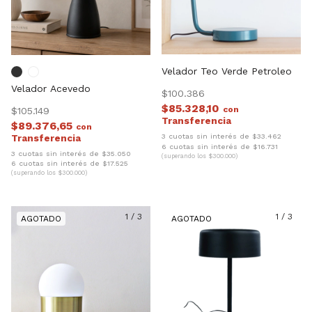
Velador Teo Verde Petroleo
Velador Acevedo
$100.386
$85.328,10
con
$105.149
$89.376,65
con
3 cuotas sin interés de $33.462
6 cuotas sin interés de $16.731
3 cuotas sin interés de $35.050
(superando los $300.000)
6 cuotas sin interés de $17.525
(superando los $300.000)
1
/
3
1
/
3