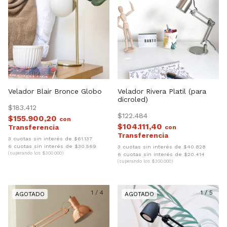
Velador Blair Bronce Globo
Velador Rivera Platil (para
dicroled)
$183.412
$122.484
$155.900,20
con
$104.111,40
con
3 cuotas sin interés de $61.137
6 cuotas sin interés de $30.569
3 cuotas sin interés de $40.828
(superando los $300.000)
6 cuotas sin interés de $20.414
(superando los $300.000)
1
/
4
1
/
5